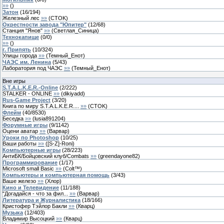
»»
(
)
Затон
(
16
/
194
)
Железный лес
»»
(
CTOK
)
Окрестности завода "Юпитер"
(
12
/
68
)
Станция "Янов"
»»
(
Светлая_Синица
)
Технокапище
(
0
/
0
)
»»
(
)
г. Припять
(
10
/
324
)
Улицы города
»»
(
Темный_Енот
)
ЧАЭС им. Ленина
(
5
/
43
)
Лаборатория под ЧАЭС
»»
(
Темный_Енот
)
Вне игры
S.T.A.L.K.E.R.-Online
(
2
/
222
)
STALKER - ONLINE
»»
(
dikiyadd
)
Rus-Game Project
(
3
/
20
)
Книга по миру S.T.A.L.K.E.R....
»»
(
CTOK
)
Флейм
(
40
/
8530
)
Беседка
»»
(
lusia891204
)
Форумные игры
(
9
/
1142
)
Оцени аватар
»»
(
Варвар
)
Уроки по Photoshop
(
10
/
25
)
Ваши работы
»»
(
[S-Z]-Roni
)
Компьютерные игры
(
28
/
223
)
АнтиБК/Бойцовский клуб/Сombats
»»
(
greendayone82
)
Программирование
(
1
/
17
)
Microsoft small Basic
»»
(
Colt™
)
Компьютеры и компьютерная помощь
(
3
/
43
)
Ваше железо
»»
(
Хлор
)
Кино и Телевидение
(
11
/
188
)
"Догадайся - что за фил...
»»
(
Варвар
)
Литература и Журналистика
(
18
/
166
)
Кристофер Тэйлор Бакли
»»
(
Кварц
)
Музыка
(
12
/
403
)
Владимир Высоцкий
»»
(
Кварц
)