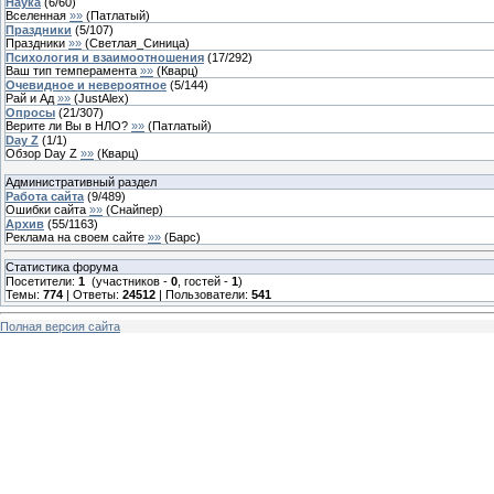
Наука
(
6
/
60
)
Вселенная
»»
(
Патлатый
)
Праздники
(
5
/
107
)
Праздники
»»
(
Светлая_Синица
)
Психология и взаимоотношения
(
17
/
292
)
Ваш тип темперамента
»»
(
Кварц
)
Очевидное и невероятное
(
5
/
144
)
Рай и Ад
»»
(
JustAlex
)
Опросы
(
21
/
307
)
Верите ли Вы в НЛО?
»»
(
Патлатый
)
Day Z
(
1
/
1
)
Обзор Day Z
»»
(
Кварц
)
Административный раздел
Работа сайта
(
9
/
489
)
Ошибки сайта
»»
(
Снайпер
)
Архив
(
55
/
1163
)
Реклама на своем сайте
»»
(
Барс
)
Статистика форума
Посетители:
1
(участников -
0
, гостей -
1
)
Темы:
774
| Ответы:
24512
| Пользователи:
541
Полная версия сайта