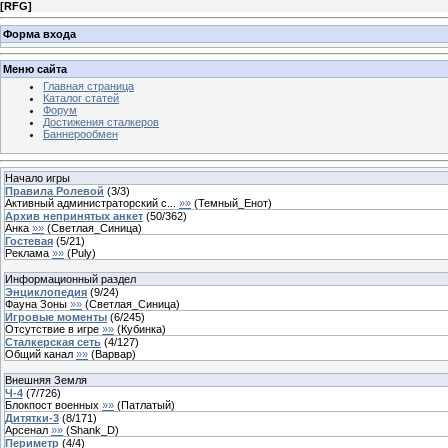
[
RFG
]
Форма входа
Меню сайта
Главная страница
Каталог статей
Форум
Достижения сталкеров
Баннерообмен
Начало игры
Правила Ролевой
(
3
/
3
)
Активный администраторский с...
»»
(
Темный_Енот
)
Архив непринятых анкет
(
50
/
362
)
Анка
»»
(
Светлая_Синица
)
Гостевая
(
5
/
21
)
Реклама
»»
(
Puly
)
Информационный раздел
Энциклопедия
(
9
/
24
)
Фауна Зоны
»»
(
Светлая_Синица
)
Игровые моменты
(
6
/
245
)
Отсутствие в игре
»»
(
Кубинка
)
Сталкерская сеть
(
4
/
127
)
Общий канал
»»
(
Варвар
)
Внешняя Земля
Ч-4
(
7
/
726
)
Блокпост военных
»»
(
Патлатый
)
Дитятки-3
(
8
/
171
)
Арсенал
»»
(
Shank_D
)
Периметр
(
4
/
4
)