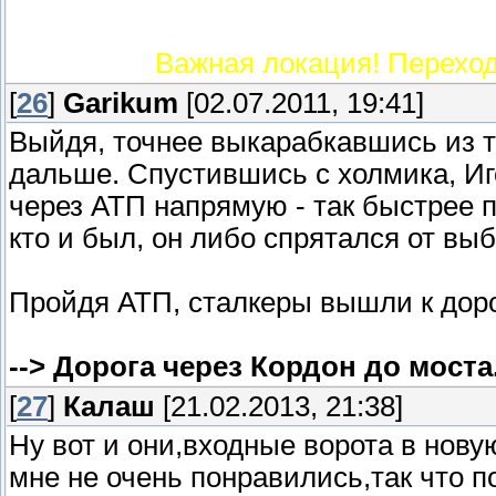
Важная локация! Перехо
[
26
]
Garikum
[02.07.2011, 19:41]
Выйдя, точнее выкарабкавшись из т
дальше. Спустившись с холмика, Иг
через АТП напрямую - так быстрее 
кто и был, он либо спрятался от вы
Пройдя АТП, сталкеры вышли к дорог
--> Дорога через Кордон до моста
[
27
]
Калаш
[21.02.2013, 21:38]
Ну вот и они,входные ворота в нов
мне не очень понравились,так что п