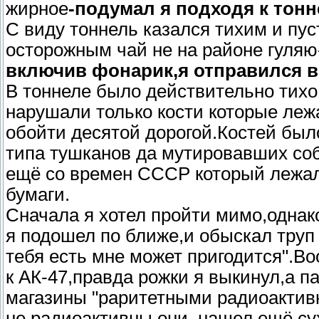
жирное
-подумал я подходя к тон
С виду тоннель казался тихим и пу
осторожным чай не на районе гуляю
включив фонарик,я отправился в
В тоннеле было действительно тихо 
нарушали только кости которые леж
обойти десятой дорогой.Костей был
типа тушканов да мутировавших соба
ещё со времен СССР который лежал 
бумаги.
Сначала я хотел пройти мимо,одна
я подошел по ближе,и обыскал труп 
тебя есть мне может пригодится".В
к АК-47,правда рожки я выкинул,а п
магазины "раритетными радиоактив
не радиоактивны они, нашел ещё сух