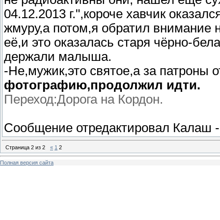
04.12.2013 г.",короче хавчик оказал
жмуру,а потом,я обратил внимание 
её,и это оказалась старя чёрно-бе
держали малыша.
-Не,мужик,это святое,а за патроны 
фотографию,продолжил идти.
Переход:Дорога на Кордон.
Сообщение отредактировал
Калаш
Страница
2
из
2
«
1
2
Полная версия сайта