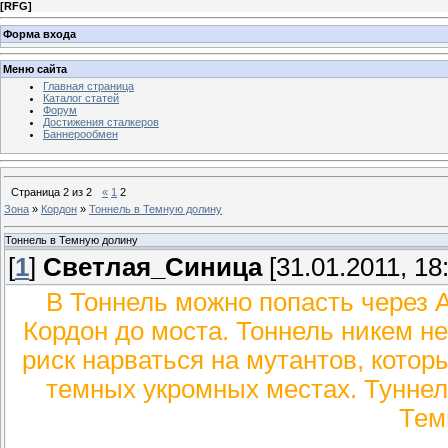
[
RFG
]
Форма входа
Меню сайта
Главная страница
Каталог статей
Форум
Достижения сталкеров
Баннерообмен
Страница
2
из
2
«
1
2
Зона
»
Кордон
»
Тоннель в Темную долину
Тоннель в Темную долину
[
1
]
Светлая_Синица
[31.01.2011, 18
В Тоннель можно попасть через А
Кордон до моста. Тоннель никем не
риск нарваться на мутантов, котор
темных укромных местах. Тунне
Тем