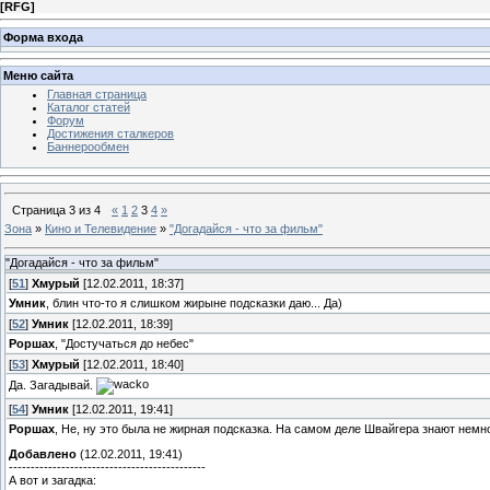
[
RFG
]
Форма входа
Меню сайта
Главная страница
Каталог статей
Форум
Достижения сталкеров
Баннерообмен
Страница
3
из
4
«
1
2
3
4
»
Зона
»
Кино и Телевидение
»
"Догадайся - что за фильм"
"Догадайся - что за фильм"
[
51
]
Хмурый
[12.02.2011, 18:37]
Умник
, блин что-то я слишком жирыне подсказки даю... Да)
[
52
]
Умник
[12.02.2011, 18:39]
Роршах
, "Достучаться до небес"
[
53
]
Хмурый
[12.02.2011, 18:40]
Да. Загадывай.
[
54
]
Умник
[12.02.2011, 19:41]
Роршах
, Не, ну это была не жирная подсказка. На самом деле Швайгера знают немн
Добавлено
(12.02.2011, 19:41)
---------------------------------------------
А вот и загадка: