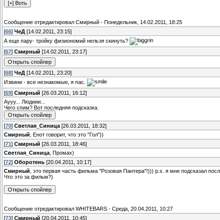
Сообщение отредактировал
Смирный
-
Понедельник, 14.02.2011, 18:25
[
66
]
ЧеД
[14.02.2011, 23:15]
А еще пару- тройку физиономий нельзя скинуть?
[
67
]
Смирный
[14.02.2011, 23:17]
[
68
]
ЧеД
[14.02.2011, 23:20]
Извини - все незнакомые, я пас.
[
69
]
Смирный
[26.03.2011, 16:12]
Аууу... Людиии...
Чего спим? Вот последняя подсказка.
[
70
]
Светлая_Синица
[26.03.2011, 18:32]
Смирный
, Енот говорит, что это "Гол"))
[
71
]
Смирный
[26.03.2011, 18:46]
Светлая_Синица
, Промах)
[
72
]
Оборотень
[20.04.2011, 10:17]
Смирный
, это первая часть фильма "Розовая Пантера"!))) p.s. я мне подсказал пос
Что это за фильм?)
Сообщение отредактировал
WHITEBARS
-
Среда, 20.04.2011, 10:27
[
73
]
Смирный
[20.04.2011, 10:45]