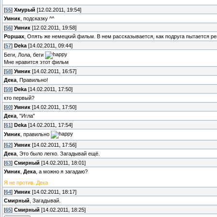
[
55
]
Хмурый
[12.02.2011, 19:54]
Умник
, подсказку ^^
[
56
]
Умник
[12.02.2011, 19:58]
Роршах
, Опять же немецкий фильм. В нем рассказывается, как подруга пытается р
[
57
]
Deka
[14.02.2011, 09:44]
Беги, Лола, беги
Мне нравится этот фильм
[
58
]
Умник
[14.02.2011, 16:57]
Дека
, Правильно!
[
59
]
Deka
[14.02.2011, 17:50]
кто первый?
[
60
]
Умник
[14.02.2011, 17:50]
Дека
, "Игла"
[
61
]
Deka
[14.02.2011, 17:54]
Умник
, правильно
[
62
]
Умник
[14.02.2011, 17:56]
Дека
, Это было легко. Загадывай ещё.
[
63
]
Смирный
[14.02.2011, 18:01]
Умник
,
Дека
, а можно я загадаю?
Я не против. Дека
[
64
]
Умник
[14.02.2011, 18:17]
Смирный
, Загадывай.
[
65
]
Смирный
[14.02.2011, 18:25]