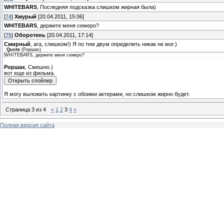
WHITEBARS
, Последняя подсказка слишком жирная была)
[
74
]
Хмурый
[20.04.2011, 15:06]
WHITEBARS
, держите меня семеро?
[
75
]
Оборотень
[20.04.2011, 17:14]
Смирный
, ага, слишком!) Я по тем двум определить никак не мог.)
Quote
(
Роршах
)
WHITEBARS, держите меня семеро?
Роршах
, Смешно.)
вот еще из фильма.
Я могу выложить картинку с обоими актерами, но слишком жирно будет.
Страница
3
из
4
«
1
2
3
4
»
Полная версия сайта