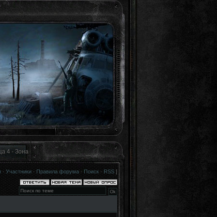
а 4 - Зона
я
·
Участники
·
Правила форума
·
Поиск
·
RSS
]