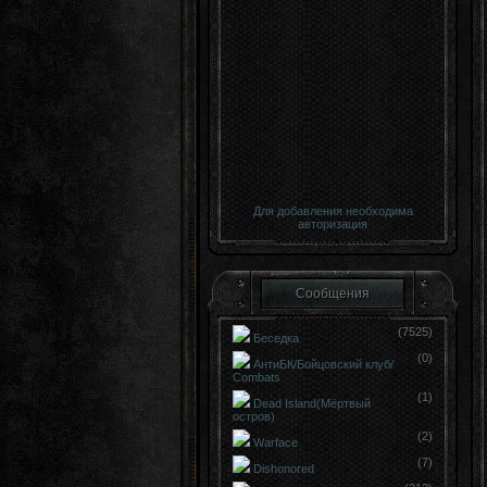
Для добавления необходима
авторизация
Сообщения
(7525)
Беседка
(0)
АнтиБК/Бойцовский клуб/
Сombats
(1)
Dead Island(Мёртвый
остров)
(2)
Warface
(7)
Dishonored