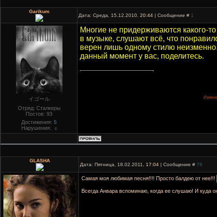
Garikum
Дата: Среда, 15.12.2010,
20:44
| Сообщение #
1
Многие не придерживаются какого-то
в музыке, слушают всё, что понравило
верен лишь одному стилю неизменно. 
данный момент у вас, поделитесь.
Измен
イゴール
Отряд: Сталкеры
Постов:
93
Достижения:
5
Нарушения:
±
GLASHA
Дата: Пятница, 18.02.2011,
17:04
| Сообщение #
76
Самая моя любимая песня!!!! Просто балдею от нее!!!
Всегда Анвара вспоминаю, когда ее слушаю! И куда 