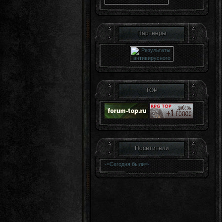
Партнеры
TOP
Посетители
-=
Сегодня были
=-