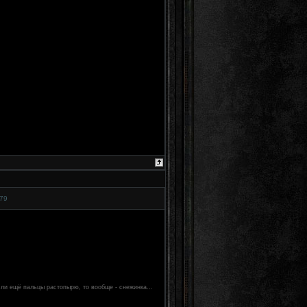
79
если ещё пальцы растопырю, то вообще - снежинка...