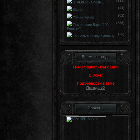
(213)
STALKER - ONLINE
(44)
Юмор
(82)
Улицы города
(538)
Помещение Бара "100-
Рентген"
(26)
Тоннель в Темную долину
Время и погода
FRPG Stalker - Dark Land
В Зоне:
Подробности в теме
Погода v2
Проекты