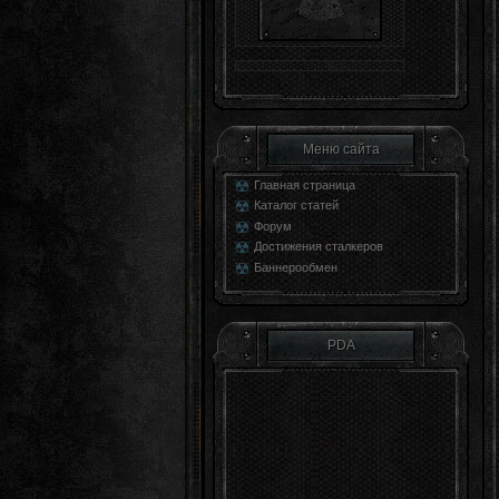
Меню сайта
Главная страница
Каталог статей
Форум
Достижения сталкеров
Баннерообмен
PDA