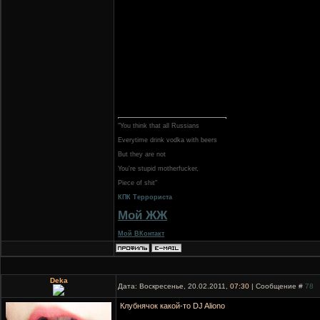
"You think that all Russians
Everytime drink vodka with beers
But they are not
You're stupid motherfucker,
Piece of shit"
КПК Террориста
Мой ЖЖ
Мой ВКонтакт
Deka
Дата: Воскресенье, 20.02.2011,
07:30
| Сообщение #
78
Клубнячок какой-то DJ Aliono