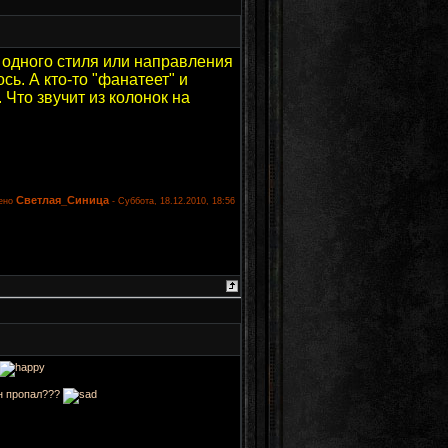
 одного стиля или направления
сь. А кто-то "фанатеет" и
Что звучит из колонок на
Светлая_Синица
ено
-
Суббота, 18.12.2010, 18:56
он пропал???