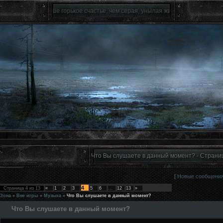
Лучше горькое счастье, чем серая, унылая жизнь.(c)
Что Вы слушаете в данный момент? - Страниц
[
Новые сообщени
4
Страница
4
из
13
«
1
2
3
5
6
…
12
13
»
Зона
»
Вне игры
»
Музыка
»
Что Вы слушаете в данный момент?
Что Вы слушаете в данный момент?