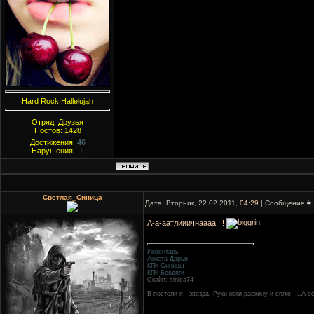
Hard Rock Hallelujah
Отряд: Друзья
Постов:
1428
Достижения:
46
Нарушения:
±
Светлая_Синица
Дата: Вторник, 22.02.2011,
04:29
| Сообщение #
А-а-аатлииичнаааа!!!!
Инвентарь
Анкета Дарьи
КПК Синицы
КПК Бродяги
Скайп: sinica74
В постели я - звезда. Руки-ноги раскину и сплю. ...А 