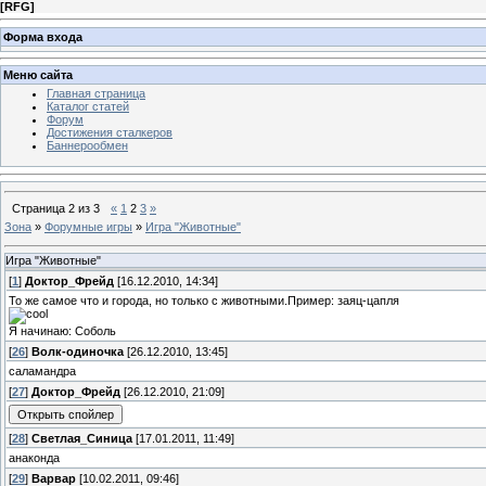
[
RFG
]
Форма входа
Меню сайта
Главная страница
Каталог статей
Форум
Достижения сталкеров
Баннерообмен
Страница
2
из
3
«
1
2
3
»
Зона
»
Форумные игры
»
Игра "Животные"
Игра "Животные"
[
1
]
Доктор_Фрейд
[16.12.2010, 14:34]
То же самое что и города, но только с животными.Пример: заяц-цапля
Я начинаю: Соболь
[
26
]
Волк-одиночка
[26.12.2010, 13:45]
саламандра
[
27
]
Доктор_Фрейд
[26.12.2010, 21:09]
[
28
]
Светлая_Синица
[17.01.2011, 11:49]
анаконда
[
29
]
Варвар
[10.02.2011, 09:46]