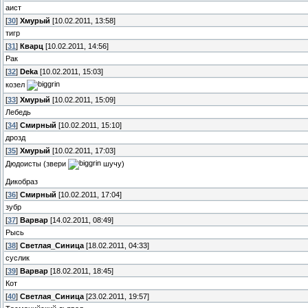
аист
[
30
]
Хмурый
[10.02.2011, 13:58]
тигр
[
31
]
Кварц
[10.02.2011, 14:56]
Рак
[
32
]
Deka
[10.02.2011, 15:03]
козел
[
33
]
Хмурый
[10.02.2011, 15:09]
Лебедь
[
34
]
Смирный
[10.02.2011, 15:10]
дрозд
[
35
]
Хмурый
[10.02.2011, 17:03]
Дюдоисты (звери
шучу)
Дикобраз
[
36
]
Смирный
[10.02.2011, 17:04]
зубр
[
37
]
Варвар
[14.02.2011, 08:49]
Рысь
[
38
]
Светлая_Синица
[18.02.2011, 04:33]
суслик
[
39
]
Варвар
[18.02.2011, 18:45]
Кот
[
40
]
Светлая_Синица
[23.02.2011, 19:57]