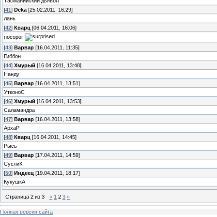
Тасманийский дьявол
[
41
]
Deka
[25.02.2011, 16:29]
лань
[
42
]
Кварц
[06.04.2011, 16:06]
носорог
[
43
]
Варвар
[16.04.2011, 11:35]
Гиббон
[
44
]
Хмурый
[16.04.2011, 13:48]
Нанду
[
45
]
Варвар
[16.04.2011, 13:51]
УтконоС
[
46
]
Хмурый
[16.04.2011, 13:53]
Саламандра
[
47
]
Варвар
[16.04.2011, 13:58]
АрхаР
[
48
]
Кварц
[16.04.2011, 14:45]
Рысь
[
49
]
Варвар
[17.04.2011, 14:59]
СуслиК
[
50
]
Индеец
[19.04.2011, 18:17]
КукушкА
Страница
2
из
3
«
1
2
3
»
Полная версия сайта