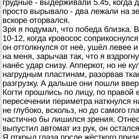
грудные - выдерживали 5.45, когда 
просто вырывало - два лежали на зе
вскоре оторвался.
Зря я подумал, что победа близка.
10-12, когда кровосос соприкоснулс
он оттолкнулся от неё, ушёл левее 
на меня, зарычав так, что я вздрогн
нанёс удар снизу. Апперкот, но не ку
нагрудным пластинам, разорвав тка
разгрузку. А дальше они пошли ввер
Когти прошлись по лицу, по правой е
пересечении периметра наткнулся на
не глубоко, вскольз, но до самого гл
частично бы лишился зрения. Отнес
выпустил автомат из рук, он остался
Я открыл глаза после жёсткого приз