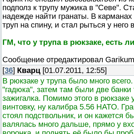
подполз к трупу мужика в "Севе". С
надежде найти гранаты. В карманах 
труп на спину, и стал рыться у него в
ГМ, что у трупа в рюкзаке, есть л
Сообщение отредактировал
Gariku
[
36
]
Кварц
[01.07.2011, 12:55]
В рюкзаке у трупа было много всего
"гадюка", затем там были две банки 
зажигалка. Помимо этого в рюкзаке 
винтовку, ну калибра 5.56 НАТО. Гра
стоял подствольник, и он кажется б
валялась много дальше, прямо у вхо
воронка, и поднять её было бы проб