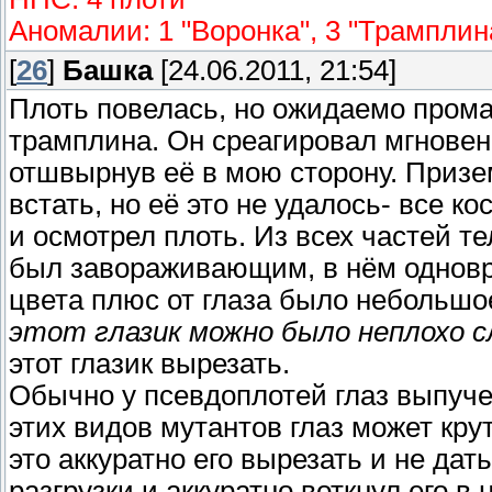
Аномалии: 1 "Воронка", 3 "Трамплин
[
26
]
Башка
[24.06.2011, 21:54]
Плоть повелась, но ожидаемо прома
трамплина. Он среагировал мгновенн
отшвырнув её в мою сторону. Призе
встать, но её это не удалось- все к
и осмотрел плоть. Из всех частей те
был завораживающим, в нём одновр
цвета плюс от глаза было небольшое
этот глазик можно было неплохо с
этот глазик вырезать.
Обычно у псевдоплотей глаз выпуче
этих видов мутантов глаз может крут
это аккуратно его вырезать и не дат
разгрузки и аккуратно воткнул его в