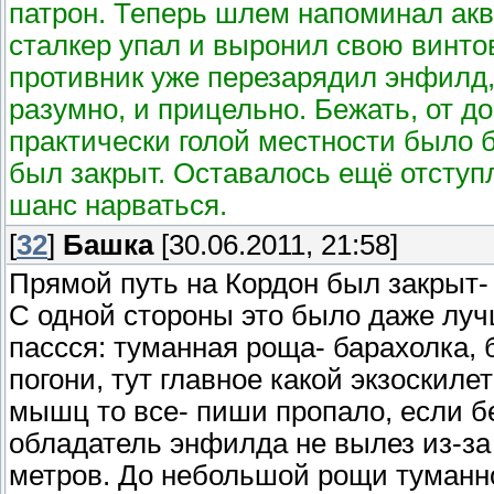
патрон. Теперь шлем напоминал ак
сталкер упал и выронил свою винто
противник уже перезарядил энфилд, 
разумно, и прицельно. Бежать, от до
практически голой местности было 
был закрыт. Оставалось ещё отступл
шанс нарваться.
[
32
]
Башка
[30.06.2011, 21:58]
Прямой путь на Кордон был закрыт- 
С одной стороны это было даже луч
пассся: туманная роща- барахолка, 
погони, тут главное какой экзоскиле
мышц то все- пиши пропало, если б
обладатель энфилда не вылез из-за
метров. До небольшой рощи туманн