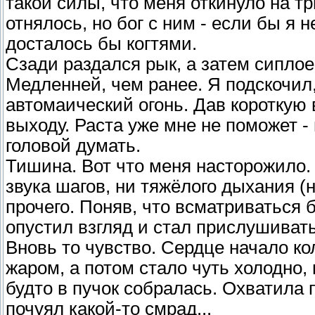
такой силы, что меня откинуло на т
отнялось, но бог с ним - если бы я 
досталось бы когтями.
Сзади раздался рык, а затем сипло
Медленней, чем ранее. Я подскочил,
автомаический огонь. Дав короткую в
выходу. Раста уже мне не поможет -
головой думать.
Тишина. Вот что меня насторожило. 
звука шагов, ни тяжёлого дыхания (н
прочего. Поняв, что всматриваться б
опустил взгляд и стал прислушиватьс
Вновь то чувство. Сердце начало к
жаром, а потом стало чуть холодно, 
будто в пучок собралась. Охватила 
почуял какой-то смрад...