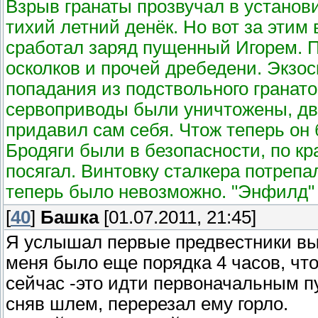
Взрыв гранаты прозвучал в установи
тихий летний денёк. Но вот за эти
сработал заряд пущенный Игорем. 
осколков и прочей дребедени. Экзо
попадания из подствольного гранат
сервоприводы были уничтожены, дв
придавил сам себя. Чтож теперь он 
Бродяги были в безопасности, по кр
посягал. Винтовку сталкера потрепал
теперь было невозможно. "Энфилд" 
[
40
]
Башка
[01.07.2011, 21:45]
Я услышал первые предвестники вы
меня было еще порядка 4 часов, чт
сейчас -это идти первоначальным пу
сняв шлем, перерезал ему горло.