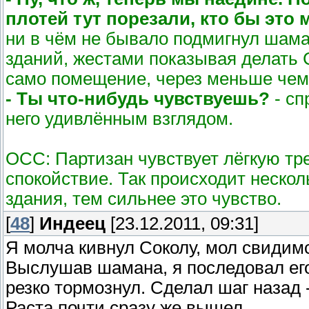
плотей тут порезали, кто бы это 
ни в чём не бывало подмигнул шама
зданий, жестами показывая делать 
само помещение, через меньше чем
- Ты что-нибудь чувствуешь?
- сп
него удивлённым взглядом.
ОСС: Партизан чувствует лёгкую трев
спокойствие. Так происходит нескол
здания, тем сильнее это чувство.
[
48
]
Индеец
[23.12.2011, 09:31]
Я молча кивнул Соколу, мол свидимс
Выслушав шамана, я последовал его 
резко тормознул. Сделал шаг назад -
Раста почти сразу же вышел.