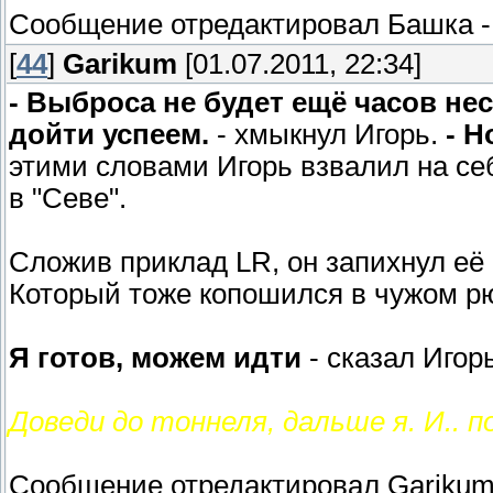
Сообщение отредактировал
Башка
[
44
]
Garikum
[01.07.2011, 22:34]
- Выброса не будет ещё часов не
дойти успеем.
- хмыкнул Игорь.
- Н
этими словами Игорь взвалил на се
в "Севе".
Сложив приклад LR, он запихнул её 
Который тоже копошился в чужом рю
Я готов, можем идти
- сказал Игорь
Доведи до тоннеля, дальше я. И.. 
Сообщение отредактировал
Gariku