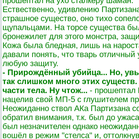
прошептал на ухо сталкеру шаман.
Ествественно, удивлению Партизана
страшное существо, оно тихо сопел
щупальцами. На торсе существа бы
бронежилет для этого монстра, защ
Кожа была бледная, лишь на нароста
давали понять, что тварь отличный
любую защиту.
- Прирождённый убийца... Но, увы
так слишком много этих существ. 
части тела. Ну чтож...
- прошептал Р
нацелив свой МП-5 с глушителем пр
Неожиданно ствол АКа Партизана со
обратил внимания, т.к. был до ужа
был незначителен однако неожиданн
вошёл в режим "стелса" и, оттолкнув