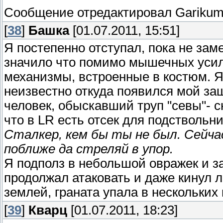
Сообщение отредактировал
Gariku
[
38
]
Башка
[01.07.2011, 15:51]
Я постепенно отступал, пока не за
значило что помимо мышечных усил
механизмы, встроенные в костюм. Я
неизвестно откуда появился мой за
человек, обыскавший труп "севы"- 
что в LR есть отсек для подствольни
Сталкер, кем бы ты не был. Сейча
поближе да стреляй в упор.
Я подполз в небольшой овражек и з
продолжал атаковать и даже кинул 
землей, граната упала в нескольких
[
39
]
Кварц
[01.07.2011, 18:23]