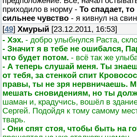
предположение. Всё, начал остывать
приходило в норму -
То спадает, то
сильнее чувство
- я кивнул на сви
[
49
]
Хмурый
[23.12.2011, 16:53]
- Хэх.
- добро улыбнулся Раста, скло
- Значит я в тебе не ошибался, Па
что будет потом.
- всё так же улыб
- А теперь слушай меня. Ты знае
от тебя, за стенкой спит Кровосо
правы, ты не зря нервничаешь. М
мешать сновидениям, но ты долж
шаман и, крадучись, вошёл в здани
Сергей. Подойдя к тому самому мес
тварь.
- Они спят стоя, чтобы быть на г