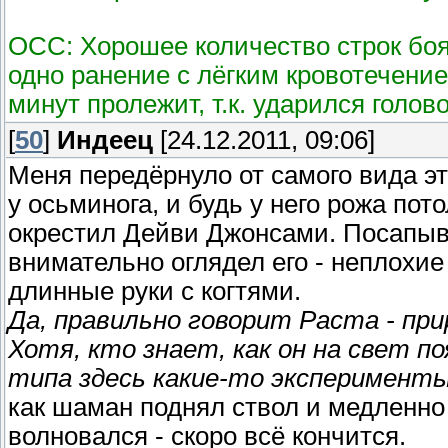
ОСС: Хорошее количество строк боя
одно ранение с лёгким кровотечение
минут пролежит, т.к. ударился голово
[
50
]
Индеец
[24.12.2011, 09:06]
Меня передёрнуло от самого вида эт
у осьминога, и будь у него рожа по
окрестил Дейви Джонсами. Посапыв
внимательно оглядел его - неплохие
длинные руки с когтями.
Да, правильно говорит Раста - прир
Хотя, кто знает, как он на свет п
типа здесь какие-то эксперименты
как шаман поднял ствол и медленно 
волновался - скоро всё кончится.