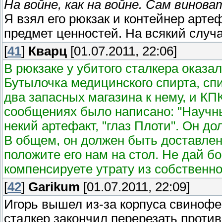
На войне, как на войне. Сам винова
Я взял его рюкзак и контейнер арте
предмет ценностей. На всякий случа
[
41
]
Кварц
[01.07.2011, 22:06]
В рюкзаке у убитого сталкера оказа
Бутылочка медицинского спирта, спи
два запасных магазина к нему, и КП
сообщениях было написано: "Научн
некий артефакт, "глаз Плоти". Он д
В общем, он должен быть доставлен 
положите его нам на стол. Не дай бо
компенсируете утрату из собственно
[
42
]
Garikum
[01.07.2011, 22:09]
Игорь вышел из-за корпуса свинофе
сталкер закончил перерезать против