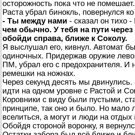
осторожность пока что не помешает.
Раста убрал бинокль, повернулся ко
- Ты между нами
- сказал он тихо -
чем обычно. У тебя на пути через
обойди справа, ближе к Соколу.
Я выслушал его, кивнул. Автомат бы
одиночных. Придержав оружие левой
ПМ, убрал его с предохранителя. И
ремешки на ножнах.
Через секунд десять мы двинулись. 
идти на одном уровне с Растой и Со
Коровники с виду были пустыми, ст
принципе, так оно и было. Но мало 
вселиться, а могут и люди на отдых
Обойдя стороной воронку, я вернул
Остатки забора был всё ближе и бли