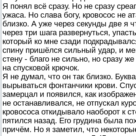
Я понял всё сразу. Но не сразу среа
ужаса. Но слава богу, кровосос не 
близко. А уже через секунды две я 
через три шага развернуться, упаст
который ко мне сзади подкрадывался
спину пришёлся сильный удар, и мен
стену - благо не сильно, но сразу ж
на спусковой крючок.
Я не думал, что он так близко. Букв
вырываться фонтанчики крови. Спус
замерцал и появился, как изображе
не останавливался, не отпускал куро
кровососа откидывало наоборот к сте
пятился назад. Его грудина была по
причём. Но я заметил, что некоторы