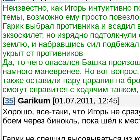
Неизвестно, как Игорь интуитивно п
темы, возможно ему просто повезло, 
Гарик выбрал противника и всадил 
экзоскилет, но изрядно подтолкнули
землю, и набравшись сил подбежал 
укрыт от противников
Да, то чего опасался Башка произо
намного маневренее. Но вот вопрос,
также оставили пару царапин на бр
смогут справится с ходячим танком,
[
35
]
Garikum
[01.07.2011, 12:45]
Хорошо, все-таки, что Игорь не сра
боем через бинокль, пока шёл к мест
Гарик не спешил высовываться из к