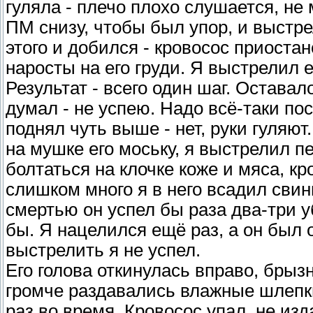
гуляла - плечо плохо слушается, не
ПМ снизу, чтобы был упор, и выстре
этого и добился - кровосос приоста
наросты на его груди. Я выстрелил е
Результат - всего один шаг. Оставал
думал - не успею. Надо всё-таки пос
поднял чуть выше - нет, руки гуляют
на мушке его моську, я выстрелил п
болтаться на клочке коже и мяса, к
слишком много я в него всадил свин
смертью он успел бы раза два-три 
бы. Я нацелился ещё раз, а он был о
выстрелить я не успел.
Его голова откинулась вправо, брыз
громче раздавались влажные шлепки,
раз во время. Кровосос упал, не изд