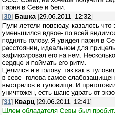
парня в Севе и беги.
[
30
]
Башка
[29.06.2011, 12:32]
Пули летели повсюду, казалось что э
уменьшился вдвое- по всей видимос
поднять голову. Я увидел парня в С
расстоянии, идеальном для прицель
зафиксировал его на нем. Несколько
сердце и поймать его ритм.
Целился я в голову, так как в тулов
в севе- голова самое слабозащищен
выстрелов в туловище. И приготовил
уничтожен, есть шанс удрать от экзо
[
31
]
Кварц
[29.06.2011, 12:41]
Шлем обладателя Севы был пробит.