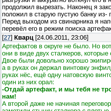
продолжил вырезать. Наконец я зако
положил в старую пустую банку из- 
Перед выходом из свинарника я нап
перевёл его в режим поиска артефак
[
27
]
Кварц
[24.06.2011, 23:06]
Артефактов в округе не было. Но во
они в виде двух сталкеров, которы
Двое были довольно хорошо экипир
а в руках он держал винтовку энфилд
руках нёс, ещё одну натовскую винт
один из них орал:
-Отдай артефакт, и мы тебя не т
нам!
А второй даже не начиная переговор
заметили стычку сталкера с плотью,