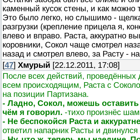
каменный кусок стены, и как можно 
Это было легко, но слышимо - щелк
разгрузки (крепление прицела я, кон
влево и вправо. Раста, аккуратно в
коровники, Сокол чаще смотрел наза
назад и смотрел влево, за Расту - н
[
47
]
Хмурый
[22.12.2011, 17:08]
После всех действий, проведённых 
всем происходящим, Раста с Соколо
на позиции Партизана.
- Ладно, Сокол, можешь оставить н
чём я говорил.
-тихо произнёс шам
- Не беспокойся Раста и аккуратне
ответил напарник Расты и двинулся
- Ну, что ж, теперь мы наедине.