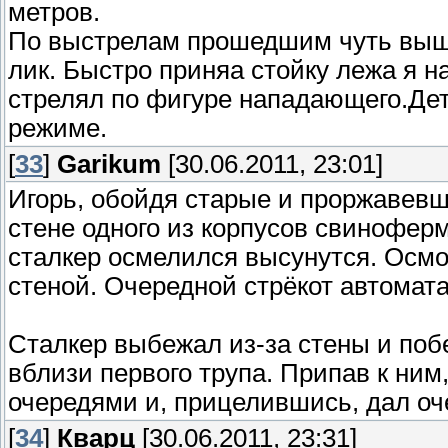
метров.
По выстрелам прошедшим чуть выше
лик. Быстро приняа стойку лежа я н
стрелял по фигуре нападающего.Дет
режиме.
[
33
]
Garikum
[30.06.2011, 23:01]
Игорь, обойдя старые и проржавевш
стене одного из корпусов свинофер
сталкер осмелился высунутся. Осмо
стеной. Очередной стрёкот автомата,
Сталкер выбежал из-за стены и поб
вблизи первого трупа. Припав к ним
очередями и, прицелившись, дал оче
[
34
]
Кварц
[30.06.2011, 23:31]