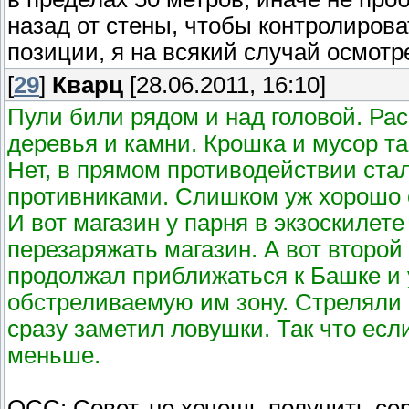
назад от стены, чтобы контролиров
позиции, я на всякий случай осмотре
[
29
]
Кварц
[28.06.2011, 16:10]
Пули били рядом и над головой. Ра
деревья и камни. Крошка и мусор та
Нет, в прямом противодействии ста
противниками. Слишком уж хорошо 
И вот магазин у парня в экзоскилет
перезаряжать магазин. А вот второй
продолжал приближаться к Башке и 
обстреливаемую им зону. Стреляли 
сразу заметил ловушки. Так что есл
меньше.
ОСС: Совет, не хочешь получить се