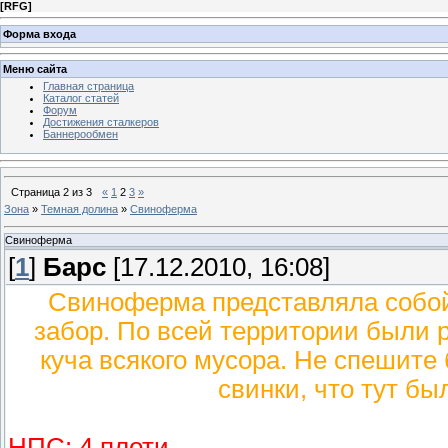
[
RFG
]
Форма входа
Меню сайта
Главная страница
Каталог статей
Форум
Достижения сталкеров
Баннерообмен
Страница
2
из
3
«
1
2
3
»
Зона
»
Темная долина
»
Свиноферма
Свиноферма
[
1
]
Барс
[17.12.2010, 16:08]
Свиноферма представляла собой
забор. По всей территории были 
куча всякого мусора. Не спешите 
свинки, что тут бы
НПС: 4 плоти