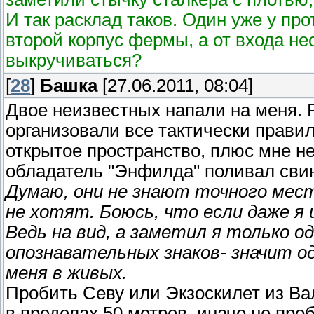
И так расклад таков. Один уже у про
второй корпус фермы, а от входа н
выкручиваться?
[
28
]
Башка
[27.06.2011, 08:04]
Двое неизвестных напали на меня. 
организовали все тактически прави
открытое пространство, плюс мне не
обладатель "Энфилда" поливал сви
Думаю, они не знают точного мес
не хотят. Боюсь, что если даже я 
Ведь на вид, а заметил я только од
опознавательных знаков- значит о
меня в живых.
Пробить Севу или Экзоскилет из Ва
в пределах 50 метров, иначе не про