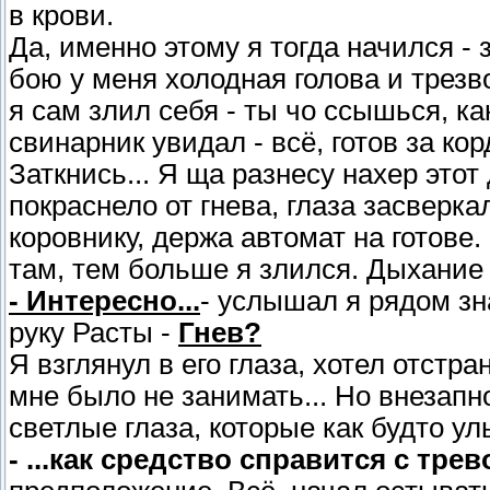
в крови.
Да, именно этому я тогда начился - 
бою у меня холодная голова и трез
я сам злил себя - ты чо ссышься, к
свинарник увидал - всё, готов за ко
Заткнись... Я ща разнесу нахер этот
покраснело от гнева, глаза засверк
коровнику, держа автомат на готове
там, тем больше я злился. Дыхание 
- Интересно...
- услышал я рядом зн
руку Расты -
Гнев?
Я взглянул в его глаза, хотел отст
мне было не занимать... Но внезапн
светлые глаза, которые как будто у
- ...как средство справится с тре