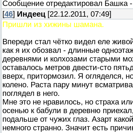
Сообщение отредактировал
Башка
[
46
]
Индеец
[22.12.2011, 07:49]
Пришли из хижины шамана.
Впереди стал чётко видел еле живой
как я их обозвал - длинные одноэта
деревнями и колхозами старыми мож
оставалось метров двести-сто пять
вверх, притормозил. Я огляделся, н
колено. Раста пару минут всматрива
поглядел в него.
Мне это не нравилось, но страха ил
осенью к бабули в деревню приехал,
подальше от чужих глаз. Азарт какой-
немного странно. Значит есть причин