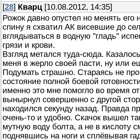
[
28
]
Кварц
[10.08.2012, 14:35]
Рожок давно опустел но менять его 
спину я схватил АК висевшие до сел
вглядываться в водную "гладь" ис
грязи и крови.
Взгляд метался туда-сюда. Казалось
меня в жерло своей пасти, ну или ещ
Подумать страшно. Стараясь не про
состояние полной боевой готовност
именно это мне помогло во время от
вынырнул совершенно с другой сторо
находился секунду назад. Правда пр
очень-то и удобно. Скачок вышел так
мутную воду болта, а не в кислоту 
поднявшись на ноги и сплёвывая гад