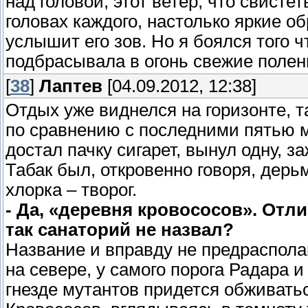
над головой, этот ветер, что свистеть
головах каждого, настолько яркие о
услышит его зов. Но я боялся того 
подбрасывала в огонь свежие полень
[
38
]
Лаптев
[04.09.2012, 12:38]
Отдых уже виднелся на горизонте, т
по сравнению с последними пятью м
достал пачку сигарет, вынул одну, з
Табак был, откровенно говоря, дерь
хлорка – творог.
- Да, «деревня кровососов». Отл
так санаторий не назвал?
Название и вправду не предрасполаг
на севере, у самого порога Радара 
гнезде мутантов придется обживать