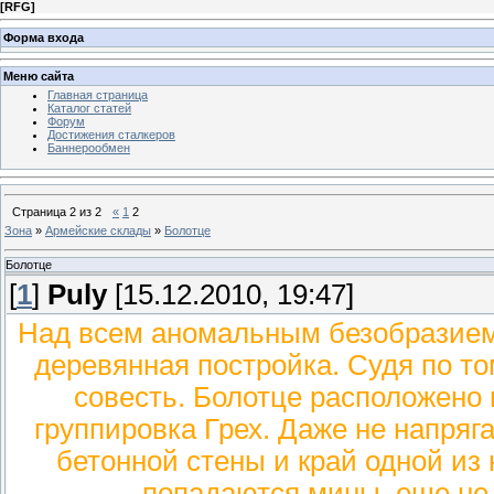
[
RFG
]
Форма входа
Меню сайта
Главная страница
Каталог статей
Форум
Достижения сталкеров
Баннерообмен
Страница
2
из
2
«
1
2
Зона
»
Армейские склады
»
Болотце
Болотце
[
1
]
Puly
[15.12.2010, 19:47]
Над всем аномальным безобразием
деревянная постройка. Судя по том
совесть. Болотце расположено н
группировка Грех. Даже не напряг
бетонной стены и край одной из
попадаются мины, еще не