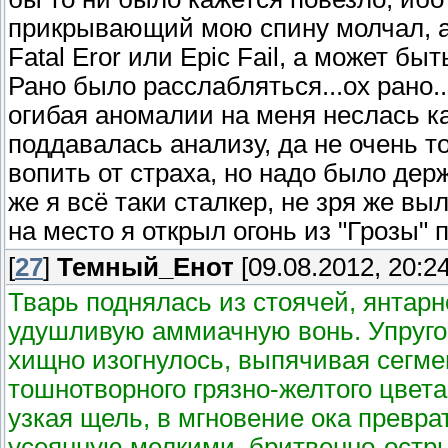
прикрывающий мою спину молчал, а
Fatal Eror или Epic Fail, а может бы
Рано было расслабляться...ох рано.
огибая аномалии на меня неслась ка
поддавалась анализу, да не очень т
вопить от страха, но надо было держ
же я всё таки сталкер, не зря же вы
на место я открыл огонь из "Грозы" п
[
27
]
Темный_Енот
[09.08.2012, 20:24
Тварь поднялась из стоячей, янтарн
удушливую аммиачную вонь. Упругое
хищно изогнулось, выпячивая сегме
тошнотворного грязно-желтого цвета
узкая щель, в мгновение ока превр
усеянную мелкими, бритвенно-остры