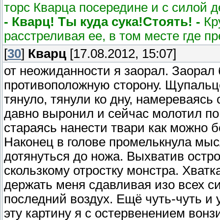
торс Кварца посередине и с силой д
- Кварц! Ты куда сука!Стоять! -
Кру
расстреливая ее, в том месте где п
[
30
]
Кварц
[17.08.2012, 15:07]
от неожиданности я заорал. Заорал
противоположную сторону. Щупальце
тянуло, тянули ко дну, намереваясь
давно выронил и сейчас молотил по
стараясь нанести твари как можно 
Наконец в голове промелькнула мыс
дотянуться до ножа. Выхватив остро
скользкому отростку монстра. Хватк
держать меня сдавливая изо всех си
последний воздух. Ещё чуть-чуть и 
эту картину я с остервенением вонз