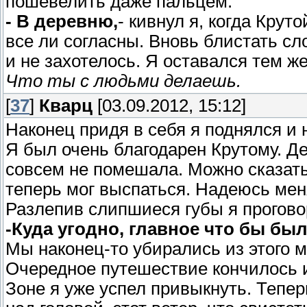
пошевелить даже пальцем.
- В деревню,
- кивнул я, когда Крут
все ли согласны. Вновь блистать сло
и не захотелось. Я оставался тем 
Что ты с людьми делаешь.
[
37
]
Кварц
[03.09.2012, 15:12]
Наконец придя в себя я поднялся и 
Я был очень благодарен Крутому. Д
совсем не помешала. Можно сказать,
теперь мог выспаться. Надеюсь меня
Разлепив слипшиеся губы я прогово
-Куда угодно, главное что бы бы
Мы наконец-то убирались из этого м
Очередное путешествие кончилось и
Зоне я уже успел привыкнуть. Тепер