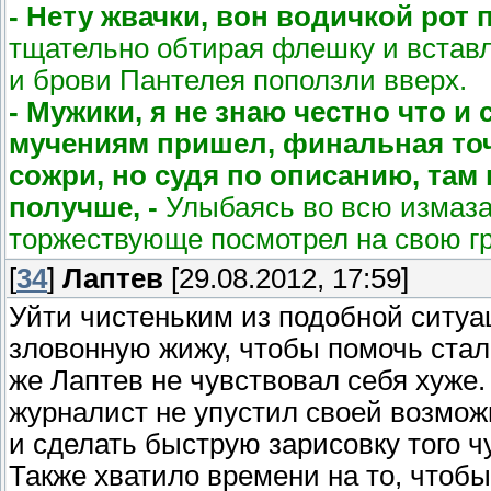
- Нету жвачки, вон водичкой рот 
тщательно обтирая флешку и вставл
и брови Пантелея поползли вверх.
- Мужики, я не знаю честно что и 
мучениям пришел, финальная точ
сожри, но судя по описанию, там
получше, -
Улыбаясь во всю измаза
торжествующе посмотрел на свою гр
[
34
]
Лаптев
[29.08.2012, 17:59]
Уйти чистеньким из подобной ситуа
зловонную жижу, чтобы помочь сталк
же Лаптев не чувствовал себя хуже
журналист не упустил своей возмож
и сделать быструю зарисовку того 
Также хватило времени на то, чтобы