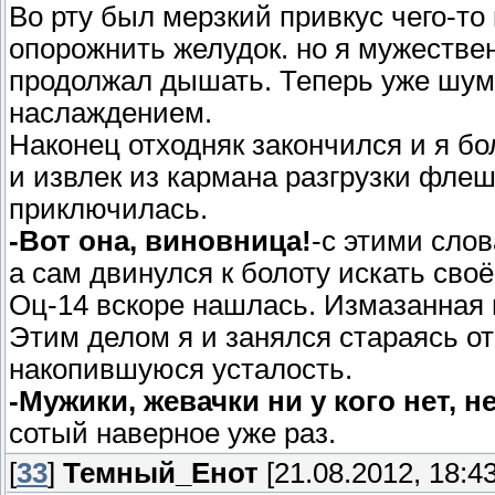
Во рту был мерзкий привкус чего-то 
опорожнить желудок. но я мужеств
продолжал дышать. Теперь уже шумн
наслаждением.
Наконец отходняк закончился и я бо
и извлек из кармана разгрузки флеш
приключилась.
-Вот она, виновница!
-с этими сло
а сам двинулся к болоту искать своё
Оц-14 вскоре нашлась. Измазанная в
Этим делом я и занялся стараясь от
накопившуюся усталость.
-Мужики, жевачки ни у кого нет, не
сотый наверное уже раз.
[
33
]
Темный_Енот
[21.08.2012, 18:43