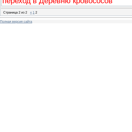
переход в Деревню кровососов
Страница
2
из
2
«
1
2
Полная версия сайта