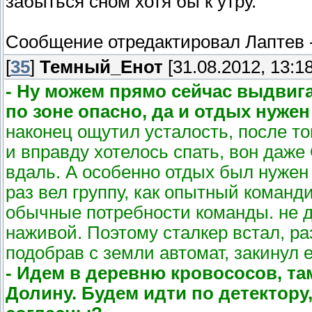
забыться сном хотя бы к утру.
Сообщение отредактировал
Лаптев
[
35
]
Темный_Енот
[31.08.2012, 13:18
- Ну можем прямо сейчас выдвига
по зоне опасно, да и отдых нужен
наконец ощутил усталость, после то
и вправду хотелось спать, вон даже
вдаль. А особенно отдых был нужен 
раз вел группу, как опытный команди
обычные потребности команды. не 
наживой. Поэтому сталкер встал, р
подобрав с земли автомат, закинул е
- Идем в деревню кровососов, та
Долину. Будем идти по детектору