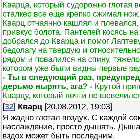
Кварца, который судорожно глотая в
сталкер все еще крепко сжимал нож,
Кварц отчаянно кашлял и плевался,
привкус болота. Пантелей косясь на
добрался до Кварца и помог Лаптев
бедолагу на твердую и относительн
рядом и повалился на спину, тяжел
котором уже были видны первые ред
- Ты в следующий раз, предупре
дерьмо нырять, ага? -
Крутой прип
Кварцу, который почти не шевелилс
[
32
]
Кварц
[20.08.2012, 19:03]
Я жадно глотал воздух. С каждой се
наслаждение, просто дышать. Дышат
вздох может быть последним.