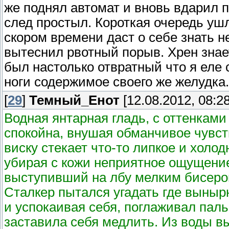
же поднял автомат и вновь вдарил по
след простыл. Короткая очередь ушла
скором времени даст о себе знать н
вытеснил рвотный порыв. Хрен знает
был настолько отвратный что я еле
ноги содержимое своего же желудка.
[
29
]
Темный_Енот
[12.08.2012, 08:28
Водная янтарная гладь, с оттенками
спокойна, внушая обманчивое чувст
виску стекает что-то липкое и холод
убирая с кожи неприятное ощущение.
выступивший на лбу мелким бисеро
Сталкер пытался угадать где выныр
и успокаивая себя, поглаживал паль
заставила себя медлить. Из воды в