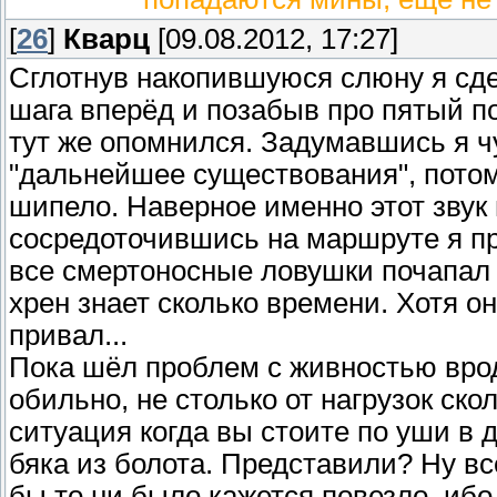
[
26
]
Кварц
[09.08.2012, 17:27]
Сглотнув накопившуюся слюну я сде
шага вперёд и позабыв про пятый п
тут же опомнился. Задумавшись я ч
"дальнейшее существования", потому
шипело. Наверное именно этот звук 
сосредоточившись на маршруте я пр
все смертоносные ловушки почапал 
хрен знает сколько времени. Хотя о
привал...
Пока шёл проблем с живностью врод
обильно, не столько от нагрузок ск
ситуация когда вы стоите по уши в д
бяка из болота. Представили? Ну вс
бы то ни было кажется повезло, ибо