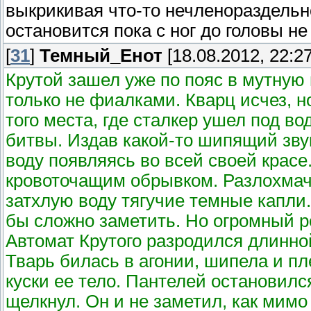
выкрикивая что-то нечленораздельн
остановится пока с ног до головы не
[
31
]
Темный_Енот
[18.08.2012, 22:27
Крутой зашел уже по пояс в мутную 
только не фиалками. Кварц исчез, но
того места, где сталкер ушел под во
битвы. Издав какой-то шипящий зву
воду появляясь во всей своей крас
кровоточащим обрывком. Разлохмаче
затхлую воду тягучие темные капли.
бы сложно заметить. Но огромный р
Автомат Крутого разродился длинно
Тварь билась в агонии, шипела и пл
куски ее тело. Пантелей остановился
щелкнул. Он и не заметил, как мимо