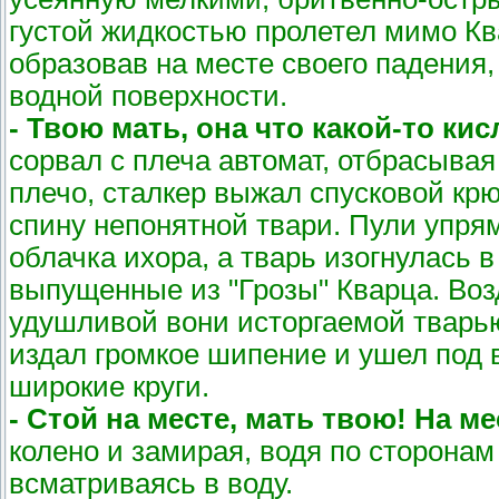
густой жидкостью пролетел мимо Кв
образовав на месте своего падения
водной поверхности.
- Твою мать, она что какой-то ки
сорвал с плеча автомат, отбрасывая 
плечо, сталкер выжал спусковой кр
спину непонятной твари. Пули упря
облачка ихора, а тварь изогнулась 
выпущенные из "Грозы" Кварца. Воз
удушливой вони исторгаемой тварью
издал громкое шипение и ушел под 
широкие круги.
- Стой на месте, мать твою! На мес
колено и замирая, водя по сторонам
всматриваясь в воду.