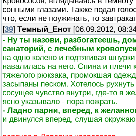
Кровососов, вглядываясь в темноту 
сонными глазами. Также подал голос
что, если не поужинать, то завтрака
[
39
]
Темный_Енот
[06.09.2012, 08:34
- Ну ты назови, разбогатеешь, д
санаторий, с лечебным кровопуск
на одно колено и подтягивая шнурки
навалилась на него. Спина и плечи 
тяжелого рюкзака, промокшая одежд
засыпаны песком. Хотелось рухнуть 
сосущее чувство внутри, где-то в ж
ясно указывало - пора пожрать.
- Ладно парни, вперед, к желанно
и двинулся вперед, слушая окружаю