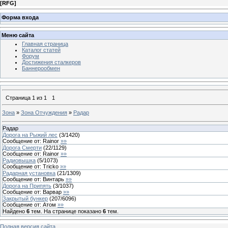
[
RFG
]
Форма входа
Меню сайта
Главная страница
Каталог статей
Форум
Достижения сталкеров
Баннерообмен
Страница
1
из
1
1
Зона
»
Зона Отчуждения
»
Радар
Радар
Дорога на Рыжий лес
(
3
/
1420
)
Сообщение от:
Rainor
»»
Дорога Смерти
(
22
/
1129
)
Сообщение от:
Rainor
»»
Радиовышка
(
5
/
1073
)
Сообщение от:
Tricko
»»
Радарная установка
(
21
/
1309
)
Сообщение от:
Винтарь
»»
Дорога на Припять
(
3
/
1037
)
Сообщение от:
Варвар
»»
Закрытый бункер
(
207
/
6096
)
Сообщение от:
Атом
»»
Найдено
6
тем. На странице показано
6
тем.
Полная версия сайта