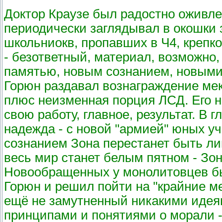
Доктор Краузе был радостно оживле
периодически заглядывал в окошки
школьниокв, пропавших в Ч4, крепко
- безответный, материал, возможно,
памятью, новым сознанием, новыми
Горюн раздавал вознаграждение мек
плюс неизменная порция ЛСД. Его н
свою работу, главное, результат. В 
надежда - с новой "армией" юных у
сознанием Зона перестанет быть ли
весь мир станет белым пятном - Зон
Новообращенных у монолитовцев б
Горюн и решил пойти на "крайние м
ещё не замутненный никакими иде
принципами и понятиями о морали - 