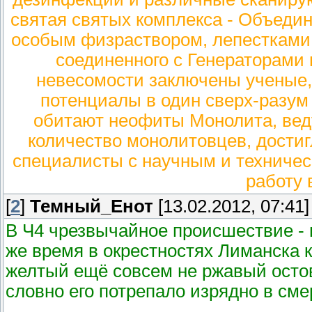
святая святых комплекса - Объеди
особым физраствором, лепестками 
соединенного с Генераторами 
невесомости заключены ученые
потенциалы в один сверх-разум 
обитают неофиты Монолита, вед
количество монолитовцев, достиг
специалисты с научным и техниче
работу 
[
2
]
Темный_Енот
[13.02.2012, 07:41]
В Ч4 чрезвычайное происшествие - п
же время в окрестностях Лиманска 
желтый ещё совсем не ржавый остов 
словно его потрепало изрядно в сме