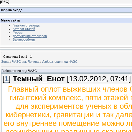
[
RFG
]
Форма входа
Меню сайта
Главная страница
Каталог статей
Форум
Достижения сталкеров
Баннерообмен
Страница
1
из
1
1
Зона
»
ЧАЭС им. Ленина
»
Лаборатория под ЧАЭС
Лаборатория под ЧАЭС
[
1
]
Темный_Енот
[13.02.2012, 07:41]
Главный оплот выживших членов 
гигантский комплекс, пяти этажей
для экспериментов ученых в обл
кибернетики, гравитации и так дале
его внутреннее помещение можно л
дезинфекции и различные сканиру