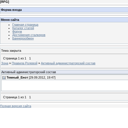
[
RFG
]
Форма входа
Меню сайта
Главная страница
Каталог статей
Форум
Достижения сталкеров
Баннерообмен
Тема закрыта
Страница
1
из
1
1
Зона
»
Правила Ролевой
»
Активный администраторский состав
Активный администраторский состав
[
1
]
Темный_Енот
[29.09.2012, 19:47]
Страница
1
из
1
1
Полная версия сайта