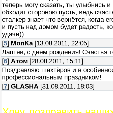
теперь могу сказать, ты улыбнись и
обходит стороною пусть, ведь счаст
сталкер знает что вернётся, когда ег
и пусть над домом будет радость, ког
удачи))
[
5
]
MonKa
[13.08.2011, 22:05]
Лаптев, с днем рождения! Счастья те
[
6
]
Aтом
[28.08.2011, 15:11]
Поздравляю шахтёров и в особенност
профессиональным праздником!
[
7
]
GLASHA
[31.08.2011, 18:03]
Хочу, поздравить наши