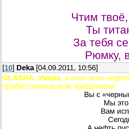
Чтим твоё,
Ты тита
За тебя с
Рюмку, в
[
10
]
Deka
[04.09.2011, 10:56]
GLASHA
,
Умник
, и всех-всех нефтя
профессиональным праздником!
Вы с «черны
Мы это
Вам исп
Сегод
А нефть пу