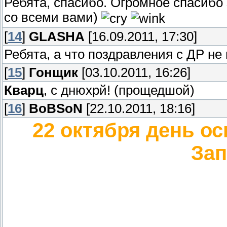
Ребята, спасибо. Огромное спасибо 
со всеми вами)
[
14
]
GLASHA
[16.09.2011, 17:30]
Ребята, а что поздравления с ДР н
[
15
]
Гонщик
[03.10.2011, 16:26]
Кварц
, с днюхрй! (прощедшой)
[
16
]
BoBSoN
[22.10.2011, 18:16]
22 октября день о
Зап