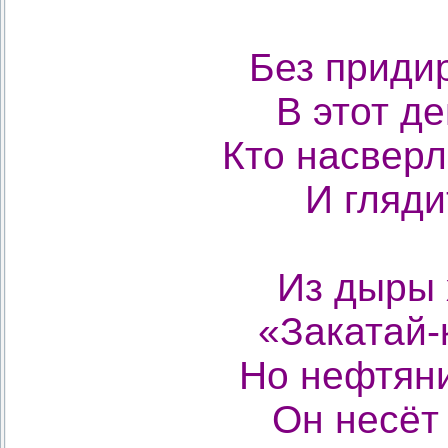
Без приди
В этот де
Кто насверл
И глядит
Из дыры 
«Закатай-к
Но нефтяни
Он несёт 