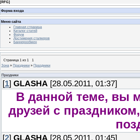
[
RFG
]
Форма входа
Меню сайта
Главная страница
Каталог статей
Форум
Достижения сталкеров
Баннерообмен
Страница
1
из
1
1
Зона
»
Праздники
»
Праздники
Праздники
[
1
]
GLASHA
[28.05.2011, 01:37]
В данной теме, вы 
друзей с праздником,
поз
[
2
]
GLASHA
[28.05.2011, 01:45]