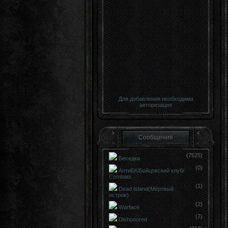
Для добавления необходима
авторизация
Сообщения
(7525)
Беседка
(0)
АнтиБК/Бойцовский клуб/
Сombats
(1)
Dead Island(Мёртвый
остров)
(2)
Warface
(7)
Dishonored