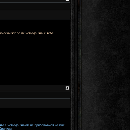
о если что за их чемоданчик с тебя
что с чемоданчиком не приближайся ко мне
бвинили!