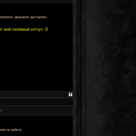
полнено. Документ доставлен.
чёт мой любимый кетчуп :D
10
мию за работу.