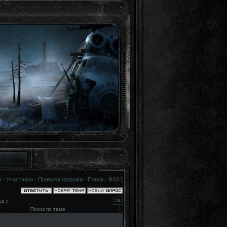
я
·
Участники
·
Правила форума
·
Поиск
·
RSS
]
ца с