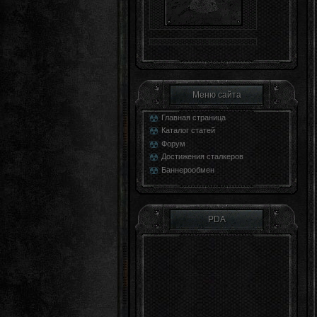
Меню сайта
Главная страница
Каталог статей
Форум
Достижения сталкеров
Баннерообмен
PDA