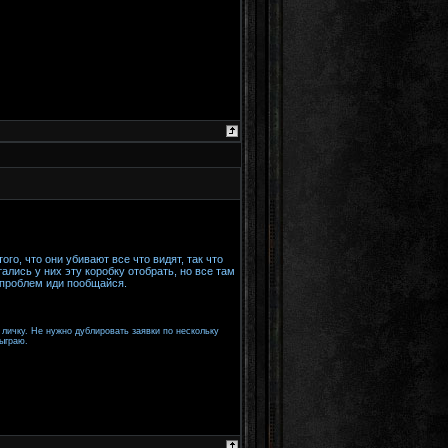
о, что они убивают все что видят, так что
лись у них эту коробку отобрать, но все там
 проблем иди пообщайся.
 личку. Не нужно дублировать заявки по нескольку
тыграю.