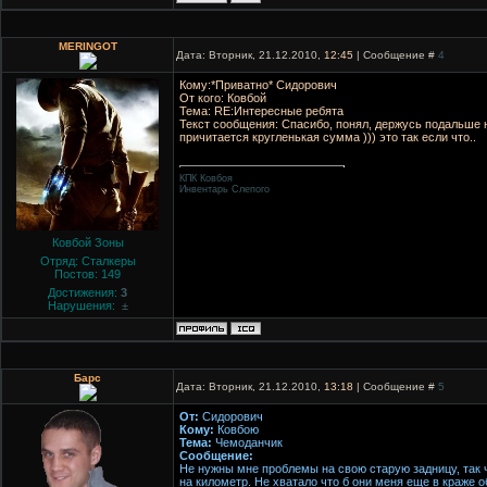
MERINGOT
Дата: Вторник, 21.12.2010,
12:45
| Сообщение #
4
Кому:*Приватно* Сидорович
От кого: Ковбой
Тема: RE:Интересные ребята
Текст сообщения: Спасибо, понял, держусь подальше н
причитается кругленькая сумма ))) это так если что..
КПК Ковбоя
Инвентарь Слепого
Ковбой Зоны
Отряд: Сталкеры
Постов:
149
Достижения:
3
Нарушения:
±
Барс
Дата: Вторник, 21.12.2010,
13:18
| Сообщение #
5
От:
Сидорович
Кому:
Ковбою
Тема:
Чемоданчик
Сообщение:
Не нужны мне проблемы на свою старую задницу, так 
на километр. Не хватало что б они меня еще в краже о