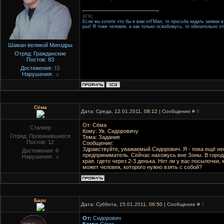
|КПК|
Если вы хотите что бы я вам отГМил, то просьба кидать заявки в
раз! Я тоже человек, и как только освобожусь, то обязательно о
Шаман великой Минздры
Отряд: Гражданские
Постов:
83
Достижения:
15
Нарушения:
±
Сёма
Дата: Среда, 12.01.2011,
08:12
| Сообщение #
6
От: Сёма
Сталкер
Кому: Ув. Сидоровичу
Отряд: Провинившиеся
Тема: Задание
Постов:
12
Сообщение:
Здравствуйте, уважаемый Сидорович. Я - пока ещё н
Достижения:
0
предприниматель. Сейчас нахожусь вне Зоны. В город
Нарушения:
±
края. гдето через 2-3 денька. Нет ли у вас посылочки
может человек, которого нужно взять с собой?
Барс
Дата: Суббота, 15.01.2011,
06:50
| Сообщение #
7
От:
Сидорович