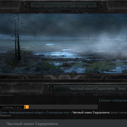
Лучше горькое счастье, чем серая, унылая жизнь.(c)
Частный канал Сидоровича - Зона
[
Новые сообщени
1
Страница
1
из
1
Зона
»
Информационный раздел
»
Сталкерская сеть
»
Частный канал Сидоровича
(канал торгов
Кордона)
Частный канал Сидоровича