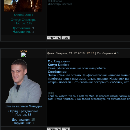
КПК Ковбоя
Инвентарь Слепого
Ковбой Зоны
Отряд: Сталкеры
Постов:
149
Достижения:
3
Нарушения:
±
Барс
Дата: Вторник, 21.12.2010,
12:43
| Сообщение #
3
От:
Сидорович
Кому:
Ковбою
Тема:
Интересные, но опасные ребята...
Сообщение:
Знаю. Слышал о таких. Информатор не написал лишь тог
приближаться к ним смертельно опасно. Наемники пыта
нахрен полегли. Есть желание покормить собачек, нет
|КПК|
Если вы хотите что бы я вам отГМил, то просьба кидать заявки в
раз! Я тоже человек, и как только освобожусь, то обязательно о
Шаман великой Минздры
Отряд: Гражданские
Постов:
83
Достижения:
15
Нарушения:
±