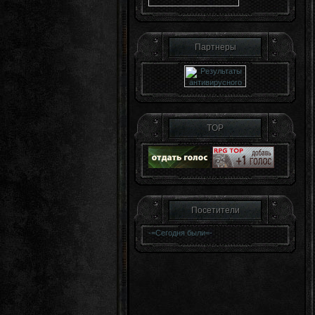
Партнеры
TOP
Посетители
-=
Сегодня были
=-