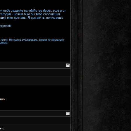
н себе задание на убийство берет, еще и от
 сегодня - нечем был бы тебе сообщения
евушку мне доставь. Я думаю ты понимаешь
игроком
 личку. Не нужно дублировать заявки по нескольку
тыграю.
тво.
 #
9