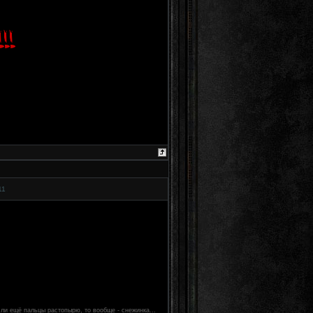
11
если ещё пальцы растопырю, то вообще - снежинка...