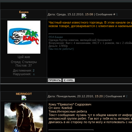
Башка
Дата: Среда, 15.12.2010,
15:08
| Сообщение #
1
Частный канал известного торговца. В этом канале он
новом товаре, договаривается с клиентами и наемным
PDA Башки
Одежда:Куртка новичка, милицейский бронижилет
Вооружение: Вал с 4 магазинами, АКСУ с 1 рожком, пм с 2 обой
Деньги: 17850р
Гмы после работы=)
Цой жив
Отряд: Сталкеры
Постов:
37
Достижения:
2
Нарушения:
±
MERINGOT
Дата: Понедельник, 20.12.2010,
15:20
| Сообщение #
2
Кому:*Приватно* Сидорович
От кого: Ковбой
Тема:Интересные ребята
Текст сообщения: пузань тут в общем канале от инфо
интересной группе ребят. Так вот у тебя есть интерес 
двигаюсь в их сторону по пути могу и потолковать с ни