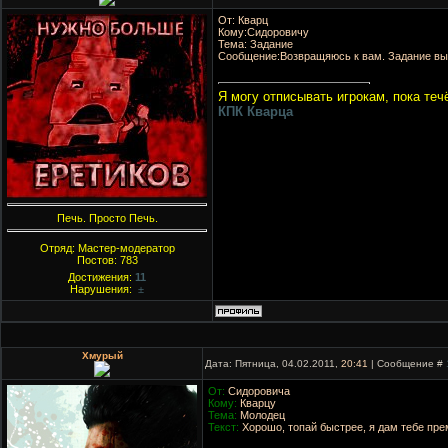
От: Кварц
Кому:Сидоровичу
Тема: Задание
Сообщение:Возвращяюсь к вам. Задание вы
Я могу отписывать игрокам, пока те
КПК Кварца
Печь. Просто Печь.
Отряд: Мастер-модератор
Постов:
783
Достижения:
11
Нарушения:
±
Хмурый
Дата: Пятница, 04.02.2011,
20:41
| Сообщение #
От:
Сидоровича
Кому:
Кварцу
Тема:
Молодец
Текст:
Хорошо, топай быстрее, я дам тебе пре