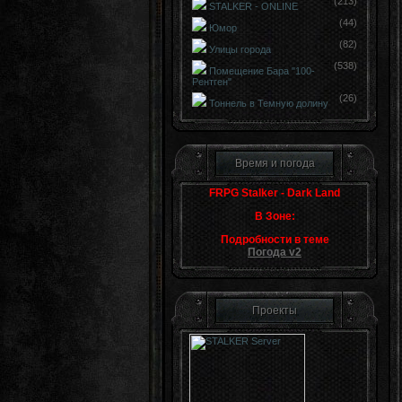
(213)
STALKER - ONLINE
(44)
Юмор
(82)
Улицы города
(538)
Помещение Бара "100-
Рентген"
(26)
Тоннель в Темную долину
Время и погода
FRPG Stalker - Dark Land
В Зоне:
Подробности в теме
Погода v2
Проекты