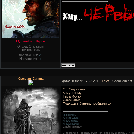
My head in collapse
Отряд: Сталкеры
Постов:
1507
Достижения:
20
Нарушения:
±
Светлая_Синица
Дата: Четверг, 17.02.2011,
17:25
| Сообщение #
От: Сидорович
Кому: Грому
Тема: Фотки
Сообщение:
Подходи в бункер, пообщаемся.
Инвентарь
Анкета Дарьи
КПК Синицы
КПК Бродяги
Скайп: sinica74
В постели я - звезда. Руки-ноги раскину и сплю. ...А 