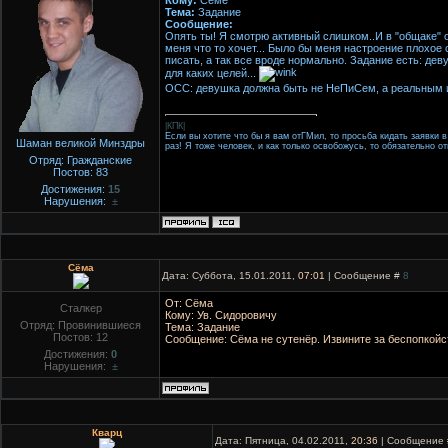
Кому:
Сёме
Тема:
Задание
Сообщение:
Опять ты! Я смотрю активный слишком..И в "общаке" о
меня что то хочет... Было бы меня настроение плохое
писать, а так все вроде нормально. Задание есть: д
для каких целей...
ОСС: девушка должна быть не НеПиСем, а реальным 
|КПК|
Если вы хотите что бы я вам отГМил, то просьба кидать заявки в
Шаман великой Минздры
раз! Я тоже человек, и как только освобожусь, то обязательно о
Отряд: Гражданские
Постов:
83
Достижения:
15
Нарушения:
±
Сёма
Дата: Суббота, 15.01.2011,
07:01
| Сообщение #
8
От: Сёма
Сталкер
Кому: Ув. Сидоровичу
Отряд: Провинившиеся
Тема: Задание
Постов:
12
Сообщение: Сёма не сутенёр. Извините за беспопкойс
Достижения:
0
Нарушения:
±
Кварц
Дата: Пятница, 04.02.2011,
20:36
| Сообщение