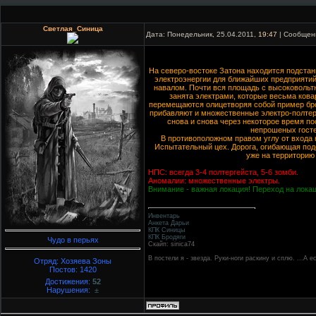
Светлая_Синица
Дата: Понедельник, 25.04.2011,
19:47
| Сообщен
На северо-востоке Затона находится подста
электроэнергии для ближайших предприятий
навалом. Почти вся площадь с высоковоль
занята электрами, которые весьма кова
перемещаются олицетворяя собой пример бро
прибавляют и множественные электро-полтер
снова и снова через некоторое время по
непрошеных госте
В противоположном правом углу от входа 
Испытательный цех. Дорога, огибающая под
уже на территорию
НПС: всегда 3-4 полтергейста, 5-6 зомби.
Аномалии: множественные электры.
Внимание - важная локация! Переход на лока
Инвентарь
Анкета Дарьи
КПК Синицы
КПК Бродяги
Чудо в перьях
Скайп: sinica74
В постели я - звезда. Руки-ноги раскину и сплю. ...А 
Отряд: Хозяева Зоны
Постов:
1420
Достижения:
52
Нарушения:
±