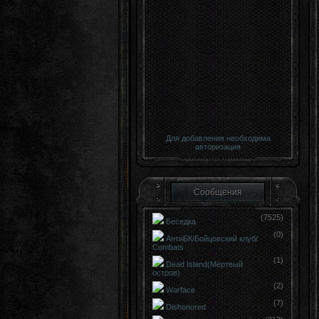
Для добавления необходима
авторизация
Сообщения
(7525)
Беседка
(0)
АнтиБК/Бойцовский клуб/
Сombats
(1)
Dead Island(Мёртвый
остров)
(2)
Warface
(7)
Dishonored