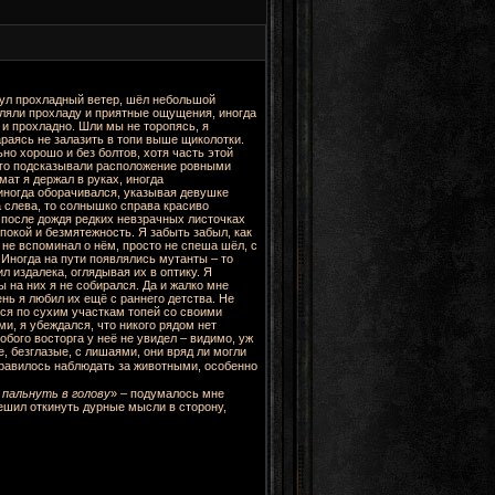
дул прохладный ветер, шёл небольшой
авляли прохладу и приятные ощущения, иногда
 и прохладно. Шли мы не торопясь, я
раясь не залазить в топи выше щиколотки.
о хорошо и без болтов, хотя часть этой
ого подсказывали расположение ровными
ат я держал в руках, иногда
 иногда оборачивался, указывая девушке
а слева, то солнышко справа красиво
х после дождя редких невзрачных листочках
покой и безмятежность. Я забыть забыл, как
не вспоминал о нём, просто не спеша шёл, с
Иногда на пути появлялись мутанты – то
ил издалека, оглядывая их в оптику. Я
ы на них я не собирался. Да и жалко мне
нь я любил их ещё с раннего детства. Не
тся по сухим участкам топей со своими
ми, я убеждался, что никого рядом нет
обого восторга у неё не увидел – видимо, уж
, безглазые, с лишаями, они вряд ли могли
нравилось наблюдать за животными, особенно
 пальнуть в голову
» – подумалось мне
ешил откинуть дурные мысли в сторону,