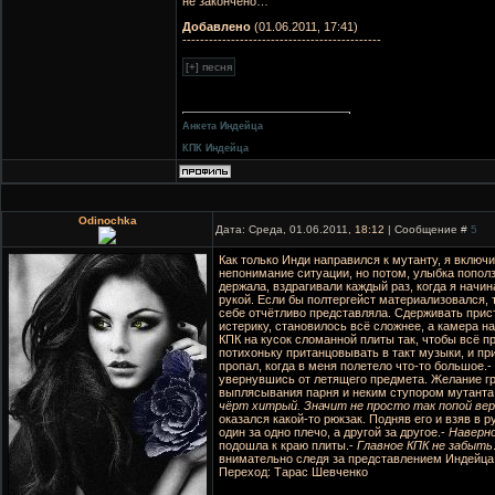
не закончено…
Добавлено
(01.06.2011, 17:41)
---------------------------------------------
Анкета Индейца
КПК Индейца
Odinochka
Дата: Среда, 01.06.2011,
18:12
| Сообщение #
5
Как только Инди направился к мутанту, я включ
непонимание ситуации, но потом, улыбка поползл
держала, вздрагивали каждый раз, когда я начи
рукой. Если бы полтергейст материализовался, т
себе отчётливо представляла. Сдерживать прис
истерику, становилось всё сложнее, а камера н
КПК на кусок сломанной плиты так, чтобы всё 
потихоньку пританцовывать в такт музыки, и пр
пропал, когда в меня полетело что-то большое.-
увернувшись от летящего предмета. Желание гр
выплясывания парня и неким ступором мутанта
чёрт хитрый. Значит не просто так попой ве
оказался какой-то рюкзак. Подняв его и взяв в р
один за одно плечо, а другой за другое.-
Наверно
подошла к краю плиты.-
Главное КПК не забыть
внимательно следя за представлением Индейца
Переход: Тарас Шевченко