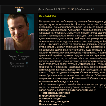
Индеец
Дата: Среда, 01.06.2011,
11:53
| Сообщение #
2
Из Скадовска
Когда мы вышли со Скадовска, погодка была чудная: 
дождик, тучи заслонили небо. Капая на лицо, они ост
скатываясь по моей небритой роже. Мне было приятно
впереди, Маша позади. Аномалии я обходил боком, ста
Определять сюрпризы Зоны у меня получалось довольн
заслуги принадлежала топям и погодке: они мне немн
вдавленными кругами на мутной воде, например. Автом
останавливался, вглядываясь в оптический прицел. А
вдаль – то замечу какие-то сгоревшие домишки хутор
отсвечивает и играет бликами в топях да на намокши
на деревьях вдали. Мысли уносились куда-то вдаль, в 
Лихач
прошёл мимо назначенного пункта – Шевченко, и даже 
довольной харей оглядывая окружающие нас красоты. 
Отряд: Сталкеры
кабанчики, то плоти, то собачки. Их я постоянно обход
Постов:
180
прекрасно помнил, что они такое, и переводить патрон
Достижения:
11
было стрелять в собак, пусть и мутировавших – уж оче
Нарушения:
±
тревожа их, я спокойно наблюдал за тем, как они нося
детёнышами. Кончено, перед тем, как наблюдать за ни
чужого. Пару раз дал посмотреть Осени за ними, но ос
очень бросалась в глаза внешность собачек. Облезлые
понравиться хоть кому-то. Кроме меня . Очень мне 
если они на тебя вряд ли нападут.
«
А то за некоторыми понаблюдать – лучше уж сразу
тогда, вспомнилась мясорубка на лесничестве. Но я р
давая покою и безмятежности заполнить душу.
- Лети вперёд, заплетай
В крылья небосвод.
А мне уже поздно…
Лети на свет, для души
Выше счастья нет –