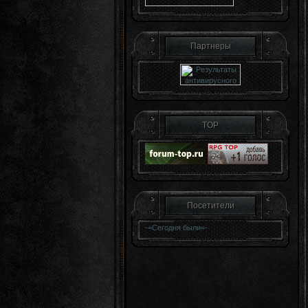
Партнеры
TOP
Посетители
-=
Сегодня были
=-