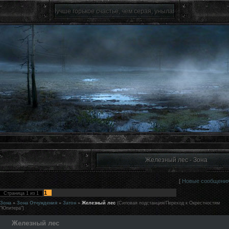
Лучше горькое счастье, чем серая, унылая жизнь.(c)
Железный лес - Зона
[
Новые сообщени
1
Страница
1
из
1
Зона
»
Зона Отчуждения
»
Затон
»
Железный лес
(Силовая подстанция/Переход к Окрестностям
"Юпитера")
Железный лес