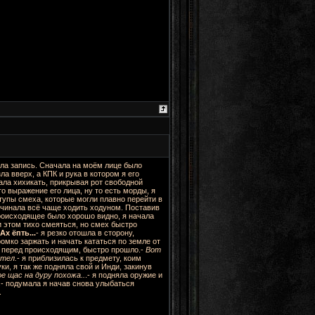
ила запись. Сначала на моём лице было
а вверх, а КПК и рука в котором я его
нала хихикать, прикрывая рот свободной
о выражение его лица, ну то есть морды, я
тупы смеха, которые могли плавно перейти в
ачинала всё чаще ходить ходуном. Поставив
происходящее было хорошо видно, я начала
и этом тихо смеяться, но смех быстро
Ах ёпть...
- я резко отошла в сторону,
омко заржать и начать кататься по земле от
 перед происходящим, быстро прошло.-
Вот
ртел.
- я приблизилась к предмету, коим
уки, я так же подняла свой и Инди, закинув
е щас на дуру похожа..
.- я подняла оружие и
.- подумала я начав снова улыбаться
.