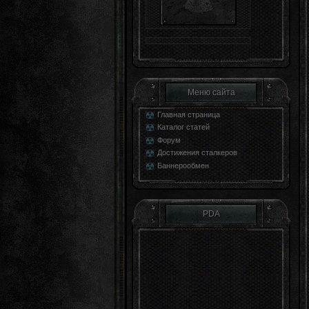
Меню сайта
Главная страница
Каталог статей
Форум
Достижения сталкеров
Баннерообмен
PDA