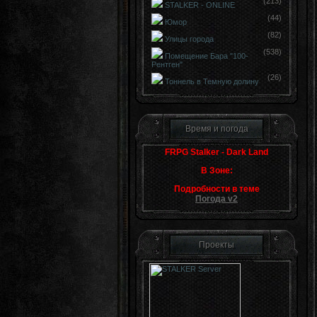
(213)
STALKER - ONLINE
(44)
Юмор
(82)
Улицы города
(538)
Помещение Бара "100-
Рентген"
(26)
Тоннель в Темную долину
Время и погода
FRPG Stalker - Dark Land
В Зоне:
Подробности в теме
Погода v2
Проекты