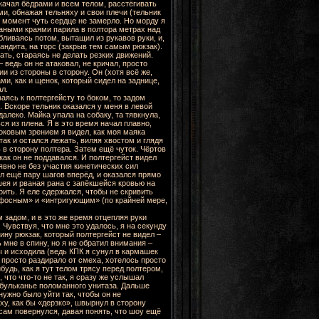
качая бёдрами и всем телом, расстёгивать
ами, обнажая тельняху и свои плечи (тельник
т момент чуть сердце не замерло. Но морду я
ваными краями парила в полтора метрах над
обливаясь потом, вытащил из рукавов руки, и,
андита, на торс (закрыв тем самым рюкзак).
ть, стараясь не делать резких движений.
 ведь он не атаковал, не кричал, просто
и из стороны в сторону. Он (хотя всё же,
ми, как и щенок, который сидел на заднице,
ал.
аясь к полтергейсту то боком, то задом
). Вскоре тельник оказался у меня в левой
 далеко. Майка упала на собаку, та тявкнула,
ся из плена. Я в это время начал плавно,
оковым зрением я видел, как моя маяка
так и остался лежать, виляя хвостом и глядя
ь в сторону полтера. Затем ещё чуток. Чёртов
икак он не поддавался. И полтергейст видел
явно не без участия кинетических сил
л ещё пару шагов вперёд, и оказался прямо
 шея и рваная рана с запёкшейся кровью на
рить. Я еле сдержался, чтобы не скривить
афосным» и «интригующим» (по крайней мере,
 задом, и в это же время отцепляя руки
 Чувствуя, что мне это удалось, я на секунду
ину рюкзак, который полтергейст не видел –
 мне в спину, но я не обратил внимания –
ы и исходила (ведь КПК я сунул в кармашек
 просто раздирало от смеха, хотелось просто
ибудь, как я тут телом трясу перед полтером,
 что что-то не так, я сразу же услышал
 бульканье поломанного унитаза. Дальше
 нужно было уйти так, чтобы он не
ху, как бы «дерзко», швырнул в сторону
 сам повернулся, давая понять, что шоу ещё