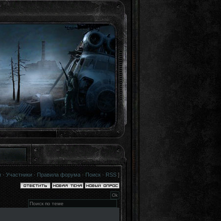
я
·
Участники
·
Правила форума
·
Поиск
·
RSS
]