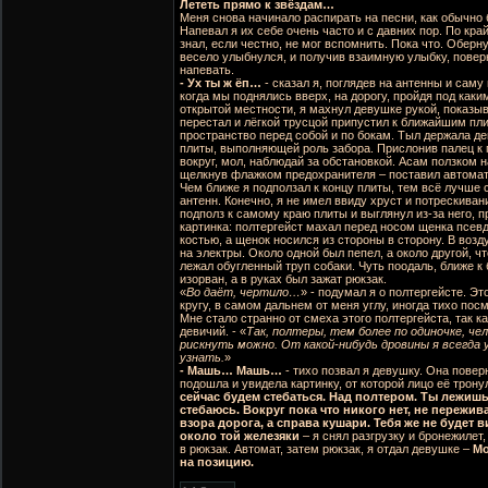
Лететь прямо к звёздам…
Меня снова начинало распирать на песни, как обычно
Напевал я их себе очень часто и с давних пор. По край
знал, если честно, не мог вспомнить. Пока что. Оберн
весело улыбнулся, и получив взаимную улыбку, повер
напевать.
- Ух ты ж ёп…
- сказал я, поглядев на антенны и саму
когда мы поднялись вверх, на дорогу, пройдя под как
открытой местности, я махнул девушке рукой, показыв
перестал и лёгкой трусцой припустил к ближайшим пли
пространство перед собой и по бокам. Тыл держала д
плиты, выполняющей роль забора. Прислонив палец к гу
вокруг, мол, наблюдай за обстановкой. Асам ползком н
щелкнув флажком предохранителя – поставил автомат
Чем ближе я подползал к концу плиты, тем всё лучше 
антенн. Конечно, я не имел ввиду хруст и потрескива
подполз к самому краю плиты и выглянул из-за него, 
картинка: полтергейст махал перед носом щенка псев
костью, а щенок носился из стороны в сторону. В возд
на электры. Около одной был пепел, а около другой, чт
лежал обугленный труп собаки. Чуть поодаль, ближе к
изорван, а в руках был зажат рюкзак.
«
Во даёт, чертило…
» - подумал я о полтергейсте. Эт
кругу, в самом дальнем от меня углу, иногда тихо пос
Мне стало странно от смеха этого полтергейста, так ка
девичий. - «
Так, полтеры, тем более по одиночке, чел
рискнуть можно. От какой-нибудь дровины я всегда у
узнать.
»
- Машь… Машь…
- тихо позвал я девушку. Она повер
подошла и увидела картинку, от которой лицо её трону
сейчас будем стебаться. Над полтером. Ты лежишь 
стебаюсь. Вокруг пока что никого нет, не пережив
взора дорога, а справа кушари. Тебя же не будет 
около той железяки
– я снял разгрузку и бронежилет,
в рюкзак. Автомат, затем рюкзак, я отдал девушке –
Мо
на позицию.