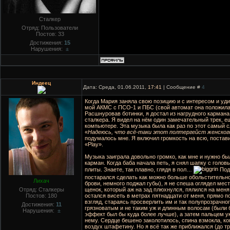
Сталкер
Отряд: Пользователи
Постов:
33
Достижения:
15
Нарушения:
±
Индеец
Дата: Среда, 01.06.2011,
17:41
| Сообщение #
4
Когда Мария заняла свою позицию и с интересом и уд
мой АКМС с ПСО-1 и ПБС (свой автомат она положила в
Расшнуровав ботинки, я достал из нагрудного кармана
сталкера. Я видел на нём один замечательный трек, е
компьютере. Эта музыка была как раз по этот самый с
«
Надеюсь, что всё-таки этот полтергейст женског
подумалось мне. Я включил громкость на всю, постав
«Play».
Музыка заиграла довольно громко, как мне и нужно был
карман. Когда баба начала петь, я снял шапку с голов
плиты. Знаете, так плавно, глядя в пол…
Подн
постарался сделать как можно больше обольстительно
Лихач
брови, немного поджал губы), я не спеша оглядел мест
Отряд: Сталкеры
щенок, который аж на зад плюхнулся, пялился на меня
Постов:
180
остался висеть в метрах пятнадцати от меня, прямо п
взгляд, стараясь просверлить им и так полупрозрачно
Достижения:
11
грязноватым и не таким уж и длинным волосам (были 
Нарушения:
±
эффект был бы куда более лучше), а затем пальцем ук
нему. Сердце бешено заколотилось, спина взмокла, к
воздух штафетину. Но я всё так же приближался (до тр