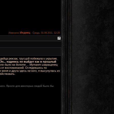
Индеец
Изменено
-
Среда, 01.06.2011, 12:29
ндейца рюкзак, трусцой побежала к укрытию.
Эх... надеюсь не выйдет как в прошлый
ело было на болоте.... Мутант извращенец
а от воспоминаний. Оглядевшись по
 меня и друга здесь ни кого, я высунулась из
действовать.
шего. Просто для некоторых людей было бы