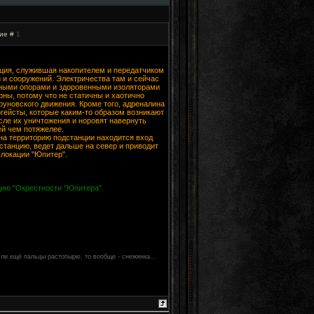
ие #
1
нция, служившая накопителем и передатчиком
 и сооружений. Электричества там и сейчас
тными опорами и здоровенными изоляторами
рны, потому что не статичны и хаотично
уновского движения. Кроме того, адреналина
гейсты, которые каким-то образом возникают
сле их уничтожения и норовят навернуть
й чем потяжелее.
на территорию подстанции находится вход
станцию, ведет дальше на север и приводит
 локации "Юпитер".
цию "Окрестности "Юпитера".
если ещё пальцы растопырю, то вообще - снежинка...