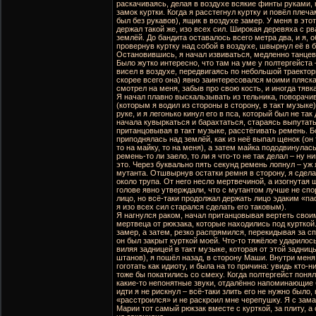
раскачиваясь, делая в воздухе всякие финты руками, 
замок куртки. Когда я расстегнул куртку и повёл плеч
был без рукавов), ящик в воздухе замер. У меня в это
держал такой же, изо всех сил. Широкая деревяха с р
землёй. До бандита оставалось всего метра два, и я, 
провернув куртку над собой в воздухе, швырнул её в б
Остановившись, я начал извиваться, медленно танцева
Было жутко интересно, что там на уме у полтергейста –
висел в воздухе, передвигаясь по небольшой траектори
скорее всего она) явно заинтересовался моими пляска
смотрел на меня, забыв про свою кость, и иногда тявк
Я начал плавно выскальзывать из тельника, поворачив
(которым я водил из стороны в сторону, в такт музыке
руке, и я легонько кинул его в пса, который был не так
начала кувыркаться и барахтаться, стараясь выпутать
пританцовывая в такт музыке, расстёгивать ремень. Б
приподнялась над землёй, как из неё выпал щенок (он 
то на майку, то на меня), а затем майка пододвинулас
ремень-то ли заело, то ли я что-то не так делал – ну н
это. Через буквально пять секунд ремень лопнул – уж 
мутанта. Отшвырнув остатки ремня в сторону, я сдела
около трупа. От него несло мертвечиной, а изогнутая
голове явно утверждали, что с мутантом лучше не спо
лицо, но всё-таки продолжал держать лицо эдаким «п
я изо всех сил старался сделать его таковым).
Я нагнулся раком, начал пританцовывая вертеть своим
мертвеца от рюкзака, которые находились под курткой.
замер, а затем, резко распрямился, перекидывая за сп
он был закрыт курткой моей. Что-то тяжёлое ударилось
виляя задницей в такт музыке, которая от этой задниц
штанов), я пошёл назад, в сторону Маши. Внутри меня
гоготать как идиоту, и была на то причина: увидь кто-н
тоже бы покатились со смеху. Когда полтергейст понял,
какие-то непонятные звуки, отдалённо напоминающие
идти я не рискнул – всё-таки злить его не нужно было,
«расстроился» и не раскроил мне черепушку. Я с зама
Марии тот самый рюкзак вместе с курткой, за плиту, а