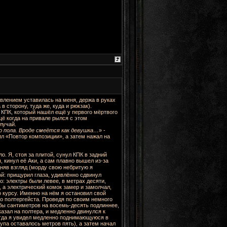
ивлением уставилась на меня, держа в руках
 сторону, туда же, куда и рюкзак).
 КПК, который нашёл ещё у первого мёртвого
щё когда на привале рылся с этом
лучай.
о пола. Вроде смеётся как девушка…
» -
ил «Повтор композиции», а затем нажал на
о. Я, стоя за плитой, сунул КПК в задний
ы, кинул её Аки, а сам плавно вышел из-за
яв взгляд (морду свою небритую я
й: прищурил глаза, удивлённо сдвинул
о: электры были левее, в метрах десяти,
, а электрический комок замер и замолчал,
о курсу. Именно на нём я остановил свой
го полтергейста. Проведя по своим немного
бы сантиметров на восемь-десять подлиннее,
азал на полтера, и медленно двинулся к
огда я увидел медленно поднимающуюся в
упа оставалось метров пять), а затем начал