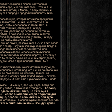
 бывает со мной в любом настроении.
ней мере, мне так казалось – точно я не
увшись назад, к Марии, я подмигнул ей и
нулся вперёд и продолжил напевать тихо
 подстанцию, которая возникла пред нами,
им-то мостом. Решив не оставаться на
ая, чтобы следовала за мной. Петь я
там станции, оглядывая на ходу
евушка. Добежав до первой же бетонной
бам, я показал на свои глаза, а потом
ачал подбираться к концу плиты, на ходу
 на автоматический огонь.
слышал звуки, раздающиеся из-за плит, около
ние электр – звуки были шуршащими. Когда я
предо мной предстала занимательная
дособаки старой человеческой лучевой
ухе витал запах палёной шерсти, я взглянул
о была чуть ближе ко мне, в метрах десяти,
 будке, лежал труп бандита. Плащ был
от электрический комок летал в воздухе до
мееваясь и мотая бедного щенка по сторонам.
к он был похож на женский, точнее, на
овека в воздух вряд ли поднимут. Так что
вернусь. А вот что в рюкзачке том – надо
нулась. Я махнул, пол иди сюда. Когда она
ла улыбка, я тихо начал говорить –
Короче,
здесь, лежишь тихо, не ржёшь, а я
ай – слева аномалии, сзади открытая для
видно, особенно если ляжешь вон туда,
 и, оставшись в одной куртке положил всё это
жешь снять это на кпк… Всё, дуй давай