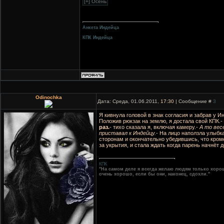
Анкета Индейца
КПК Индейца
Odinochka
Дата: Среда, 01.06.2011,
17:30
| Сообщение #
3
Я кивнула головой в знак согласия и забрав у И
Положив рюкзак на землю, я достала свой КПК.-
раз.
- тихо сказала я, включая камеру.-
А то вес
приставал к Индейцу.
- На лицо наползла улыбк
сторонам и окончательно убедившись, что кроме
за укрытия, и стала ждать когда парень начнёт 
КПК
"На самом деле я всегда желаю людям только хоро
очень хорошо, если бы они, наконец, сдохли."