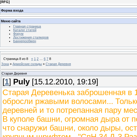
[
RFG
]
Форма входа
Меню сайта
Главная страница
Каталог статей
Форум
Достижения сталкеров
Баннерообмен
Страница
8
из
8
«
1
2
…
6
7
8
Зона
»
Армейские склады
»
Старая Деревня
Старая Деревня
[
1
]
Puly
[15.12.2010, 19:19]
Старая Деревенька заброшенная в 1
обросли ржавыми волосами... Тольк
деревней и то потрепанная пару меся
В куполе башни, огромная дыра от 
что снаружи башни, около дыры, ост
крупным шрифтом - "СпН 34 Д-3 Раз