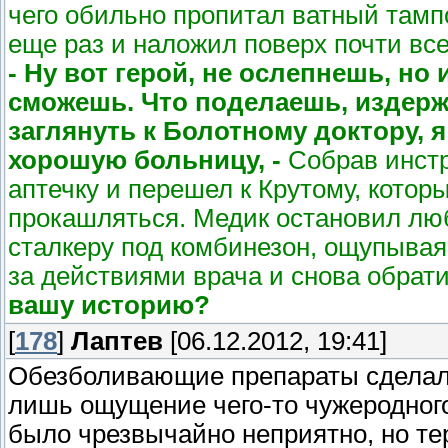
чего обильно пропитал ватный тамп
еще раз и наложил поверх почти вс
- Ну вот герой, не ослепнешь, но
сможешь. Что поделаешь, издерж
заглянуть к Болотному доктору, я
хорошую больницу, -
Собрав инстр
аптечку и перешел к Крутому, кото
прокашляться. Медик остановил лю
сталкеру под комбинезон, ощупывая
за действиями врача и снова обрати
вашу историю?
[
178
]
Лаптев
[06.12.2012, 19:41]
Обезболивающие препараты сделали 
лишь ощущение чего-то чужеродного 
было чрезвычайно неприятно, но т