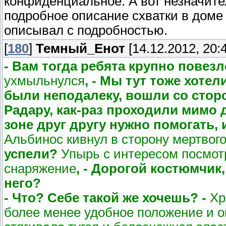
конфиденциальное. А вот незначите
подробное описание схватки в доме 
описывал с подробностью.
[
180
]
Темный_Енот
[14.12.2012, 20:
- Вам тогда ребята крупно повезл
ухмыльнулся
, - Мы тут тоже хотел
были неподалеку, вошли со сторо
Радару, как-раз проходили мимо
зоне друг другу нужно помогать, и
Альбинос кивнул в сторону мертвог
успели?
Упырь с интересом посмотр
снаряжение
, - Дорогой костюмчик
него?
- Что? Себе такой же хочешь? -
Хр
более менее удобное положение и оп