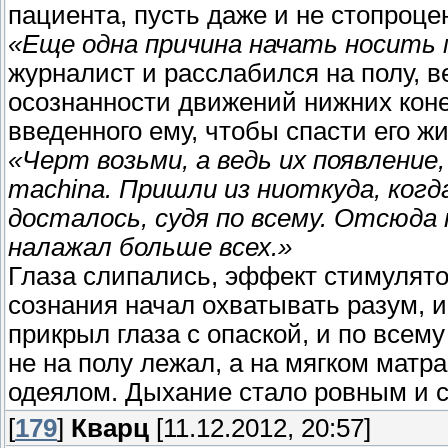
пациента, пусть даже и не стопроцен
«Еще одна причина начать носить 
журналист и расслабился на полу, в
осознанности движений нижних конеч
введенного ему, чтобы спасти его жи
«Черт возьми, а ведь их появление
machina. Пришли из ниоткуда, ког
досталось, судя по всему. Отсюда 
налажал больше всех.»
Глаза слипались, эффект стимулято
сознания начал охватывать разум, и
прикрыл глаза с опаской, и по всему
не на полу лежал, а на мягком мат
одеялом. Дыхание стало ровным и 
[
179
]
Кварц
[11.12.2012, 20:57]