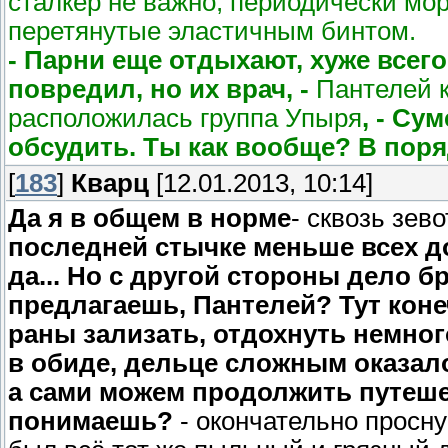
сталкер не важно, периодически мо
перетянутые эластичным бинтом.
- Парни еще отдыхают, хуже всег
повредил, но их врач, -
Пантелей к
расположилась группа Упыря
, - Су
обсудить. Ты как вообще? В пор
[
183
]
Кварц
[12.01.2013, 10:14]
Да я в общем в норме
- сквозь зево
последней стычке меньше всех до
да... Но с другой стороны дело бр
предлагаешь, Пантелей? Тут коне
раны зализать, отдохнуть немного.
в обиде, дельце сложным оказал
а сами можем продолжить путеше
понимаешь?
- окончательно просну