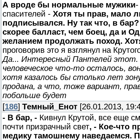
А вроде бы нормальные мужики
-
спасителей -
Хотя ты прав, мало ли
подписывался. Ну так что, в бар
скорее балласт, чем боец, да и О
желанием продолжать поход. Хотя,
проговорив это я взглянул на Круто
Да... Интересный Пантелей этот.
человеческое что-то осталось, во
хотя казалось бы столько лет зон
продана, а что, тоже вариант, пра
побольше будет
[
186
]
Темный_Енот
[26.01.2013, 19:
- В бар, -
Кивнул Крутой, все еще см
почти призрачный свет
, - Кое-что 
медику тамошнему наведаемся.
П