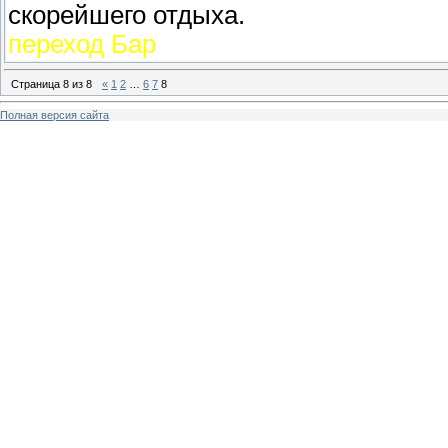
скорейшего отдыха.
переход Бар
Страница
8
из
8
«
1
2
…
6
7
8
Полная версия сайта