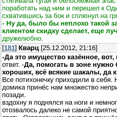
стягивала тугая и белоснежная элас
поработать над ним и перешел к Од
схватившись за бок и сплюнул на гр
- Ну да, было бы неплохо такой з
клиентом скидку сделает, еще луч
дружелюбно.
[
181
]
Кварц
[25.12.2012, 21:16]
-Да это имущество казённое, вот,
ответ. -
Да, помогать в зоне нужно
хороших, всё всякие шакалы, да 
Все потихонечку приходили в себя. 
домика принёс нам множество непри
позади.
вздохну я поднялся на ноги и немно
отозвалось далеко не самой приятн