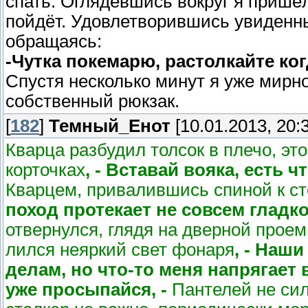
спать. Оглядевшись вокруг я пришёл 
пойдёт. Удовлетворившись увиденны
обращаясь:
-Чутка покемарю, растолкайте ког
Спустя несколько минут я уже мирн
собственный рюкзак.
[
182
]
Темный_Енот
[10.01.2013, 20:
Кварца разбудил толсок в плечо, эт
корточках
, - Вставай вояка, есть ч
Кварцем, привалившись спиной к ст
поход протекает не совсем гладко,
отвернулся, глядя на дверной проем
лился неяркий свет фонаря
, - Наш
делам, но что-то меня напрягает 
уже просыпайся, -
Пантелей не сил