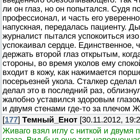
ли он глаз, но он попытался. Судя 
профессионал, и часть его уверенно
напускная, передалась пациенту. Д
журналист пытался успокоиться изо 
успокаивал сердце. Единственное, чт
держать второй глаз открытым, когд
стороны, во время уколов ему споко
входит в кожу, как нажимается порше
посерьезней укола. Сталкер сделал 
делал это в последний раз, облизну
жалобно уставился здоровым глазом
и двумя стенами где-то за плечом Ж
[
177
]
Темный_Енот
[30.11.2012, 19:2
Живаго взял иглу с ниткой и двумя 
глаза. Вид был еще тот, наполненна