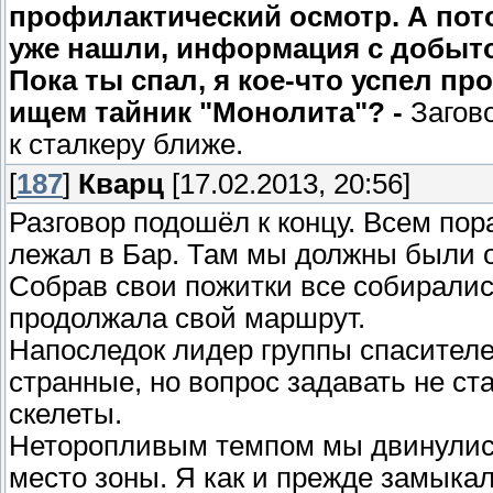
профилактический осмотр. А пот
уже нашли, информация с добыто
Пока ты спал, я кое-что успел пр
ищем тайник "Монолита"? -
Загов
к сталкеру ближе.
[
187
]
Кварц
[17.02.2013, 20:56]
Разговор подошёл к концу. Всем пор
лежал в Бар. Там мы должны были о
Собрав свои пожитки все собирались
продолжала свой маршрут.
Напоследок лидер группы спасителе
странные, но вопрос задавать не ст
скелеты.
Неторопливым темпом мы двинулись
место зоны. Я как и прежде замыка