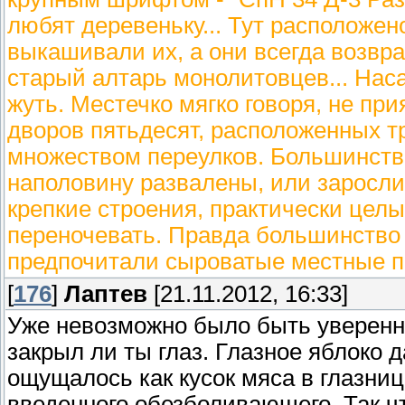
любят деревеньку... Тут расположен
выкашивали их, а они всегда возвра
старый алтарь монолитовцев... Нас
жуть. Местечко мягко говоря, не пр
дворов пятьдесят, расположенных 
множеством переулков. Большинств
наполовину развалены, или заросли
крепкие строения, практически целы
переночевать. Правда большинство
предпочитали сыроватые местные п
[
176
]
Лаптев
[21.11.2012, 16:33]
Уже невозможно было быть уверенны
закрыл ли ты глаз. Глазное яблоко 
ощущалось как кусок мяса в глазниц
введенного обезболивающего. Так чт