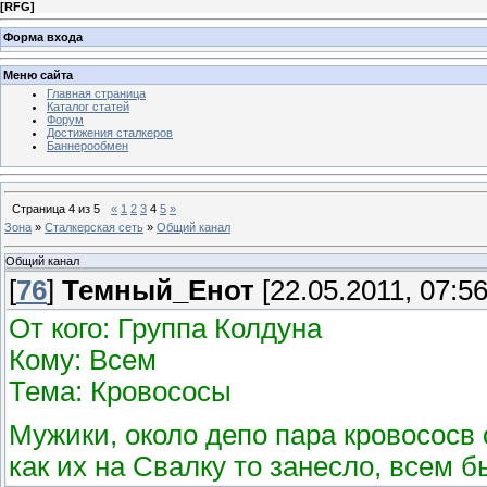
[
RFG
]
Форма входа
Меню сайта
Главная страница
Каталог статей
Форум
Достижения сталкеров
Баннерообмен
Страница
4
из
5
«
1
2
3
4
5
»
Зона
»
Сталкерская сеть
»
Общий канал
Общий канал
[
76
]
Темный_Енот
[22.05.2011, 07:56
От кого: Группа Колдуна
Кому: Всем
Тема: Кровососы
Мужики, около депо пара кровососв 
как их на Свалку то занесло, всем 