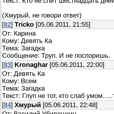
Текст: Кто не спит шестнадцать дней
(Хмурый, не говори ответ)
[
82
]
Tricko
[05.06.2011, 21:55]
От: Карина
Кому: Девять Ка
Тема: Загадка
Сообщение: Труп. И не поспоришь.
[
83
]
Kronaghar
[05.06.2011, 22:00]
От: Девять Ка
Кому: Всем
Тема: Загадка
Текст: Глуп не тот, кто слаб умом…..
[
84
]
Хмурый
[05.06.2011, 22:48]
От: Василий Убивашкин