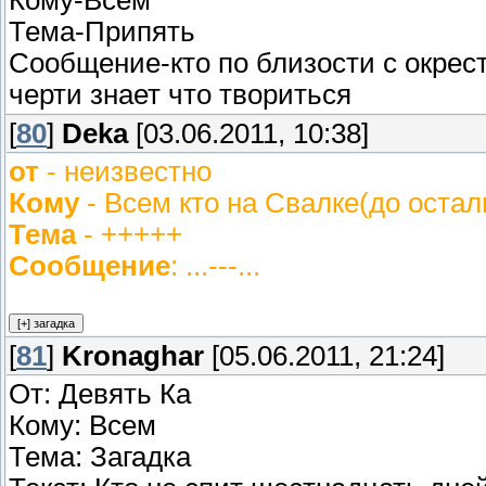
Кому-Всем
Тема-Припять
Сообщение-кто по близости с окрест
черти знает что твориться
[
80
]
Deka
[03.06.2011, 10:38]
от
- неизвестно
Кому
- Всем кто на Свалке(до остал
Тема
- +++++
Сообщение
: ...---...
[
81
]
Kronaghar
[05.06.2011, 21:24]
От: Девять Ка
Кому: Всем
Тема: Загадка