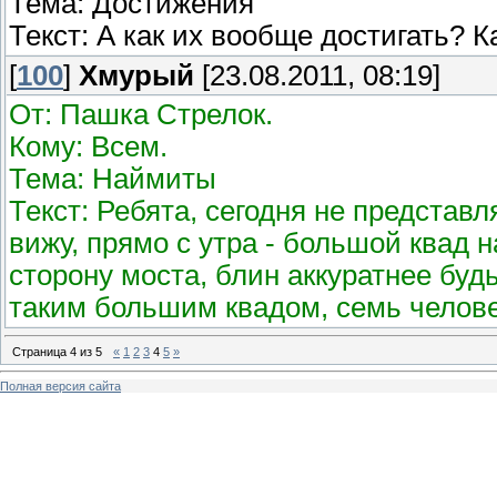
Тема: Достижения
Текст: А как их вообще достигать? 
[
100
]
Хмурый
[23.08.2011, 08:19]
От: Пашка Стрелок.
Кому: Всем.
Тема: Наймиты
Текст: Ребята, сегодня не представ
вижу, прямо с утра - большой квад н
сторону моста, блин аккуратнее будь
таким большим квадом, семь челове
Страница
4
из
5
«
1
2
3
4
5
»
Полная версия сайта